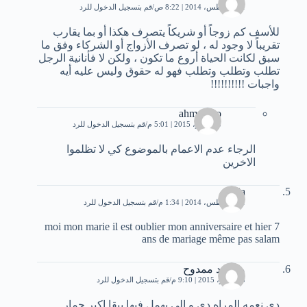
31 أغسطس، 2014 | 8:22 ص
قم بتسجيل الدخول للرد
للأسف كم زوجاً أو شريكاً يتصرف هكذا أو بما يقارب
تقريباً لا وجود له ، لو تصرف الأزواج أو الشركاء وفق ما
سبق لكانت الحياة أروع ما تكون ، ولكن لا فأنانية الرجل
تطلب وتطلب وتطلب فهو له حقوق وليس عليه أيه
واجبات !!!!!!!!!!
ahmedino
5 نوفمبر، 2015 | 5:01 م
قم بتسجيل الدخول للرد
الرجاء عدم الاعمام بالموضوع كي لا تظلموا
الاخرين
nadia
31 أغسطس، 2014 | 1:34 م
قم بتسجيل الدخول للرد
moi mon marie il est oublier mon anniversaire et hier 7
ans de mariage même pas salam
محمود ممدوح
5 نوفمبر، 2015 | 9:10 م
قم بتسجيل الدخول للرد
دي نعمه المراه دي و الي يهمل فيها يبقا اكبر حمار