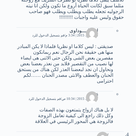
مثلما سبق لكانت الحياة أروع ما تكون ولكن انا نيته
الرجوليه تجعله يطلب ويطلب ويطلب فهو صاحب
حقوق وليس عليه واجبات !!!!!!!!!
ادم الــــوداوى
6 نوفمبر، 2015 | 3:34 م
قم بتسجيل الدخول للرد
صديقتى : ليس كلاما او نظريا فلماذا لا يكن المبادر
منها هى حقيقة نحن الرجال نعم ربمانكون
مقصرين بعض الشى ولكن حتى الاثنى هى ايضاء
لها نصيب من التقصير فلابد من نعذر بعضنا بعض
ونحاول ان نجد لبعضنا العذر لكن هناك من يستحق
الحنان والعطف والانثى مصدر الحنان ……لكم
احترامى
driss
8 نوفمبر، 2015 | 10:34 ص
قم بتسجيل الدخول للرد
لا بل هناك ازواج يتمتعون بهذه الصفات
وكل ذلك راجع الى كيفية تعامل الزوجة
فالزوجة هي المحور الرئيسي في العلاقة
sosw