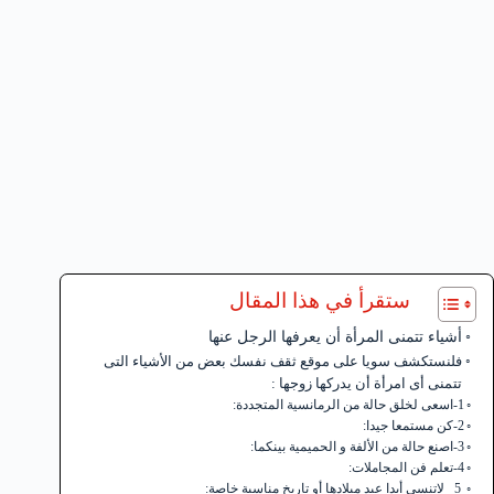
ستقرأ في هذا المقال
أشياء تتمنى المرأة أن يعرفها الرجل عنها
فلنستكشف سويا على موقع ثقف نفسك بعض من الأشياء التى
تتمنى أى امرأة أن يدركها زوجها :
1-اسعى لخلق حالة من الرمانسية المتجددة:
2-كن مستمعا جيدا:
3-اصنع حالة من الألفة و الحميمية بينكما:
4-تعلم فن المجاملات:
5_ لاتنسى أبدا عيد ميلادها أو تاريخ مناسبة خاصة: