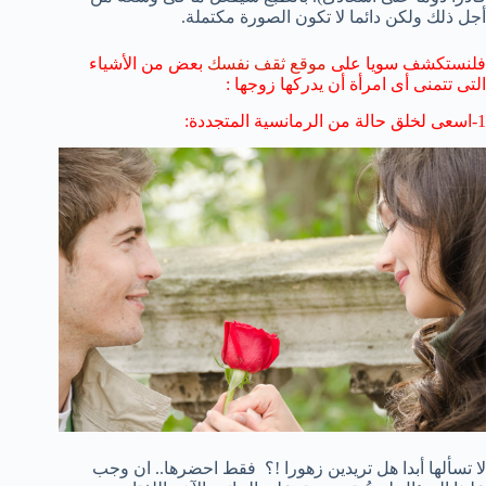
أجل ذلك ولكن دائما لا تكون الصورة مكتملة.
فلنستكشف سويا على
موقع ثقف نفسك
بعض من الأشياء
التى تتمنى أى امرأة أن يدركها زوجها :
1-اسعى لخلق حالة من الرمانسية المتجددة:
لا تسألها أبدا هل تريدين زهورا !؟ فقط احضرها.. ان وجب