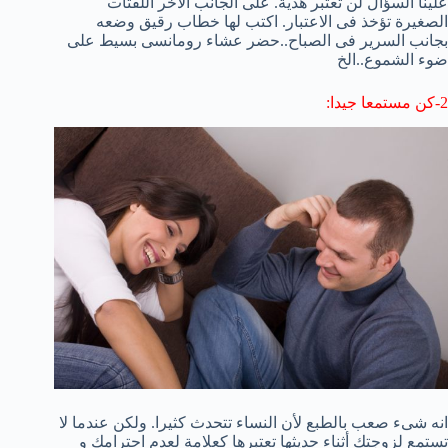
علينا السؤال لن تُعتبر هدية. على الجانب الآخر اللفتات
الصغيرة تؤخذ فى الاعتبار. اكتب لها خطاب رقيق وضعه
بجانب السرير فى الصباح..حضر عشاء رومانسى بسيط على
ضوء الشموع..الخ
2-كن مستمعا جيدا:
انه شىء صعب بالطبع لأن النساء تتحدث كثيرا. ولكن عندما لا
تستمع لزوجتك أثناء حديثها تعتبرها كعلامة لعدم احترامك و