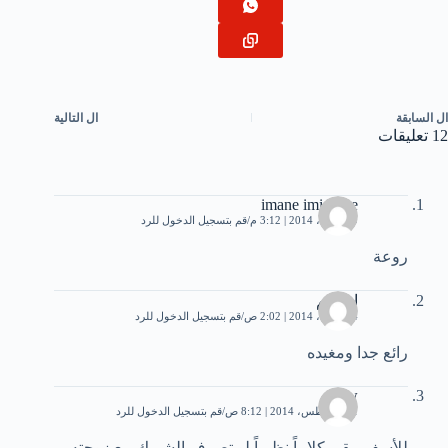
ال
السابقة
ال
التالية
12 تعليقات
imane imi hope
19 أبريل، 2014 | 3:12 م
قم بتسجيل الدخول للرد
روعة
احﻻهم
24 أبريل، 2014 | 2:02 ص
قم بتسجيل الدخول للرد
رائع جدا ومغيده
sosw
31 أغسطس، 2014 | 8:12 ص
قم بتسجيل الدخول للرد
للأسف يبقى كلاماً نظرياً لو تصرف الشريك مع زوجته