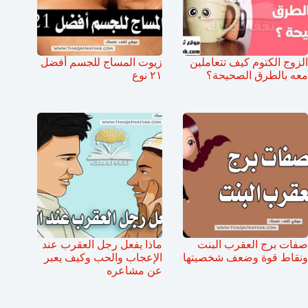
الزوج الكتوم كيف تتعاملين
زيوت المساج للجسم أفضل
معه بالطرق الصحيحة؟
٢١ نوع
صفات برج العقرب البنت
ماذا يفعل رجل العقرب عند
ونقاط قوة وضعف شخصيتها
الإعجاب والحب وكيف يعبر
عن مشاعره