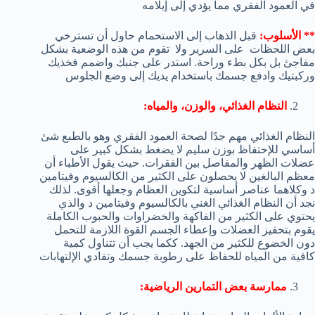
في العمود الفقري مما يؤدي إلى إيلامه
** الأسلوب:
قبل الذهاب إلى الاستحمام حاول أن تسترخي
بعض اللحظات على السرير ولا تقوم من هذه الوضعية بشكل
مفاجئ بل بكل بطء وراحة. استدر على جنبك واضمم فخذيك
وركبتيك وادفع جسمك باستخدام يديك إلى وضع الجلوس
النظام الغذائي، والوزن، والمياه:
النظام الغذائي مهم جدًا لصحة العمود الفقري وهو بالطبع شئ
أساسي للإحتفاظ بوزن سليم لا يضغط بشكل كبير على
عضلات الظهر والمفاصل بين الفقرات. حيث يقول الأطباء أن
معظم البالغين لا يحصلون على الكثير من الكالسيوم وفيتامين
د وكلاهما عناصر أساسية لتكوين العظام وجعلها أقوى. لذلك
نجد أن النظام الغذائي الغني بالكالسيوم وفيتامين د والذي
يحتوي على الكثير من الفاكهة والخضراوات والحبوب الكاملة
يقوم بتحفيز العضلات وإعطاء الجسم القوة اللازمة للتحمل
دون الخضوع للكثير من الجهد. ككما يجب أن تتناول كمية
كافية من المياه للحفاظ على رطوبة جسمك وتفادي الإلتهابات
ممارسة بعض التمارين الرياضية: