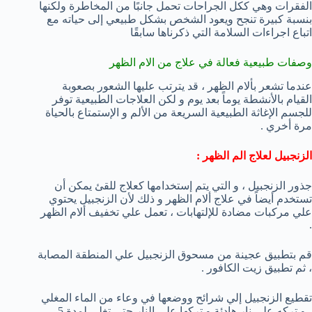
الفقرات وهي ككل الجراحات تحمل جانبًا من المخاطرة ولكنها
بنسبة كبيرة تنجح ويعود الشخص بشكل طبيعي إلى حياته مع
اتباع اجراءات السلامة التي ذكرناها سابقًا
وصفات طبيعية فعالة في علاج من الام الظهر
عندما تشعر بألام الظهر ، قد يترتب عليها الشعور بصعوبة
القيام بالأنشطة يوماً بعد يوم و لكن العلاجات الطبيعية توفر
للجسم الإغاثة الطبيعية السريعة من الألم و الإستمتاع بالحياة
مرة أخري .
الزنجبيل لعلاج الم الظهر :
جذور الزنجبيل ، و التي يتم إستخدامها كعلاج للقئ يمكن أن
تستخدم أيضاً في علاج ألام الظهر و ذلك لأن الزنجبيل يحتوي
علي مركبات مضادة للإلتهابات ، تعمل علي تخفيف ألام الظهر
.
قم بتطبيق عجينة من مسحوق الزنجبيل علي المنطقة المصابة
، ثم تطبيق زيت الكافور .
تقطيع الزنجبيل إلي شرائح ووضعها في وعاء من الماء المغلي
، و تركه علي نار هادئة و تركها علي النار حتي تغلي لمدة 5 –