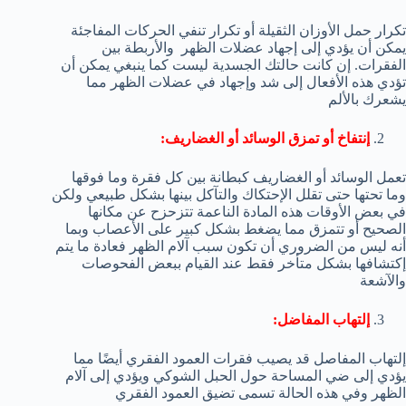
تكرار حمل الأوزان الثقيلة أو تكرار تنفي الحركات المفاجئة
يمكن أن يؤدي إلى إجهاد عضلات الظهر والأربطة بين
الفقرات. إن كانت حالتك الجسدية ليست كما ينبغي يمكن أن
تؤدي هذه الأفعال إلى شد وإجهاد في عضلات الظهر مما
يشعرك بالألم
إنتفاخ أو تمزق الوسائد أو الغضاريف:
تعمل الوسائد أو الغضاريف كبطانة بين كل فقرة وما فوقها
وما تحتها حتى تقلل الإحتكاك والتآكل بينها بشكل طبيعي ولكن
في بعض الأوقات هذه المادة الناعمة تتزحزح عن مكانها
الصحيح أو تتمزق مما يضغط بشكل كبير على الأعصاب وبما
أنه ليس من الضروري أن تكون سبب آلام الظهر فعادة ما يتم
إكتشافها بشكل متأخر فقط عند القيام ببعض الفحوصات
والآشعة
إلتهاب المفاضل:
إلتهاب المفاصل قد يصيب فقرات العمود الفقري أيضًا مما
يؤدي إلى ضي المساحة حول الحبل الشوكي ويؤدي إلى آلام
الظهر وفي هذه الحالة تسمى تضيق العمود الفقري