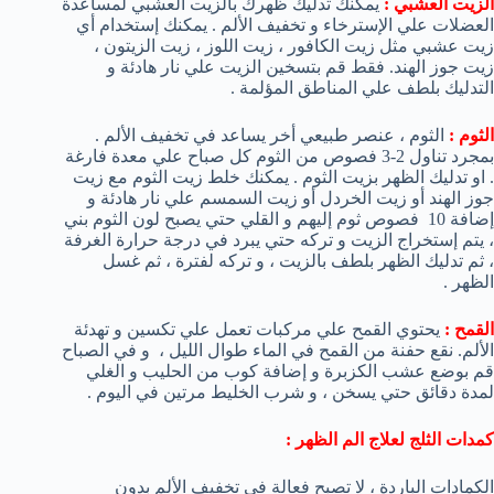
الزيت العشبي :
يمكنك تدليك ظهرك بالزيت العشبي لمساعدة
العضلات علي الإسترخاء و تخفيف الألم . يمكنك إستخدام أي
زيت عشبي مثل زيت الكافور ، زيت اللوز ، زيت الزيتون ،
زيت جوز الهند. فقط قم بتسخين الزيت علي نار هادئة و
التدليك بلطف علي المناطق المؤلمة .
الثوم :
الثوم ، عنصر طبيعي أخر يساعد في تخفيف الألم .
بمجرد تناول 2-3 فصوص من الثوم كل صباح علي معدة فارغة
. او تدليك الظهر بزيت الثوم . يمكنك خلط زيت الثوم مع زيت
جوز الهند أو زيت الخردل أو زيت السمسم علي نار هادئة و
إضافة 10 فصوص ثوم إليهم و القلي حتي يصبح لون الثوم بني
، يتم إستخراج الزيت و تركه حتي يبرد في درجة حرارة الغرفة
، ثم تدليك الظهر بلطف بالزيت ، و تركه لفترة ، ثم غسل
الظهر .
القمح :
يحتوي القمح علي مركبات تعمل علي تكسين و تهدئة
الألم. نقع حفنة من القمح في الماء طوال الليل ، و في الصباح
قم بوضع عشب الكزبرة و إضافة كوب من الحليب و الغلي
لمدة دقائق حتي يسخن ، و شرب الخليط مرتين في اليوم .
كمدات الثلج لعلاج الم الظهر :
الكمادات الباردة ، لا تصبح فعالة في تخفيف الألم بدون