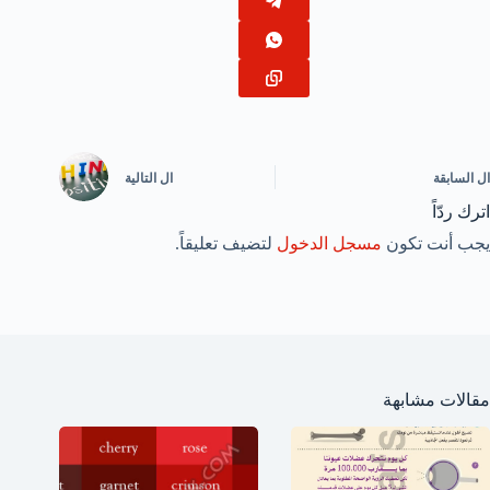
ال
السابقة
ال
التالية
اترك ردّاً
يجب أنت تكون
مسجل الدخول
لتضيف تعليقاً.
مقالات مشابهة