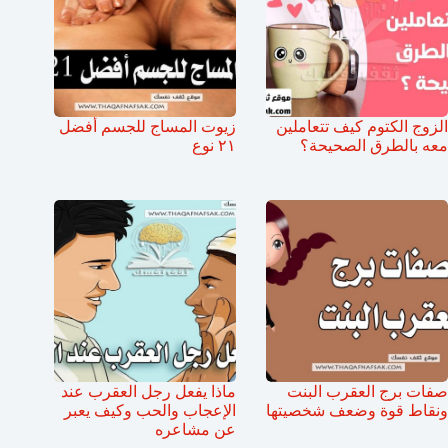
الزوج الكتوم كيف تتعاملين
زيوت المساج للجسم أفضل
معه بالطرق الصحيحة؟
٢١ نوع
صفات برج العقرب البنت
ماذا يفعل رجل العقرب عند
ونقاط قوة وضعف شخصيتها
الإعجاب والحب وكيف يعبر
عن مشاعره