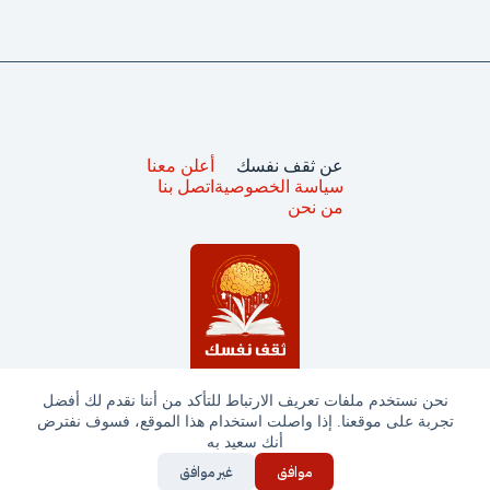
عن ثقف نفسك
أعلن معنا
سياسة الخصوصية
اتصل بنا
من نحن
نحن نستخدم ملفات تعريف الارتباط للتأكد من أننا نقدم لك أفضل
تجربة على موقعنا. إذا واصلت استخدام هذا الموقع، فسوف نفترض
جميع الحقوق محفوظة © ثقف نفسك 2025
أنك سعيد به
موافق
غير موافق