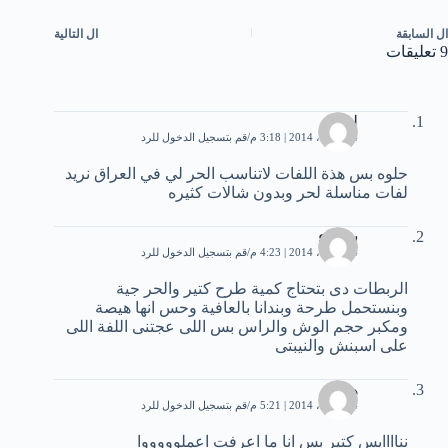
ال
السابقة
ال
التالية
9 تعليقات
لمى
24 أبريل، 2014 | 3:18 م
قم بتسجيل الدخول للرد
حلوه بس هذة اللفات ﻻتناسب الحر لي في العراق نريد
لفات مناسلة لحر وبدون شاﻻت كثيره
شيماء
24 أبريل، 2014 | 4:23 م
قم بتسجيل الدخول للرد
الربطات دى بتحتاج كمية طرح كتير والحر جية
وبنستحمل طرحة وبندانا بالعافية وحس انها هيصة
ومكبر حجم الوش والراس بس اللى عجتنى اللفة اللى
على اسبنش والنيبتى
هديل
24 أبريل، 2014 | 5:21 م
قم بتسجيل الدخول للرد
نناااايس كتير بس انا ما اعرفت اعملوووووا