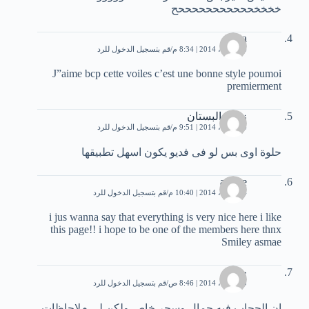
خخخخحححححححححححح
roza
24 أبريل، 2014 | 8:34 م
قم بتسجيل الدخول للرد
J”aime bcp cette voiles c’est une bonne style poumoi
premierment
زهره البستان
24 أبريل، 2014 | 9:51 م
قم بتسجيل الدخول للرد
حلوة اوى بس لو فى فديو يكون اسهل تطبيقها
asmae
24 أبريل، 2014 | 10:40 م
قم بتسجيل الدخول للرد
i jus wanna say that everything is very nice here i like
this page!! i hope to be one of the members here thnx
Smiley asmae
حنان
25 أبريل، 2014 | 8:46 ص
قم بتسجيل الدخول للرد
ان الحجاب فيه جمال وسحر خاص ولكن لي مﻻحاظات