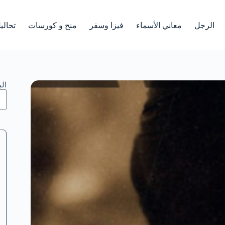
الرجل
معاني الأسماء
فيزا وسفر
منح و كورسات
تحالي
ال