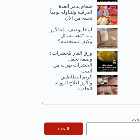
طعام يدمر الغدة
الدرقية وتتناوله يومياً
تجنبه من الأن
لماذا يوصف ماء الأرز
بأنه “ذهب سائل”
وكيف تستخدمه؟
ورق الغار للحشرات :
وصفة تجعل
الحشرات تهرب من
البيت
كريم البطاطس
والأرز لعلاج الزوائد
الجلدية
بحث
البحث