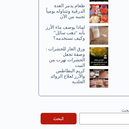
طعام يدمر الغدة
الدرقية وتتناوله يومياً
تجنبه من الأن
لماذا يوصف ماء الأرز
بأنه “ذهب سائل”
وكيف تستخدمه؟
ورق الغار للحشرات :
وصفة تجعل
الحشرات تهرب من
البيت
كريم البطاطس
والأرز لعلاج الزوائد
الجلدية
بحث
البحث