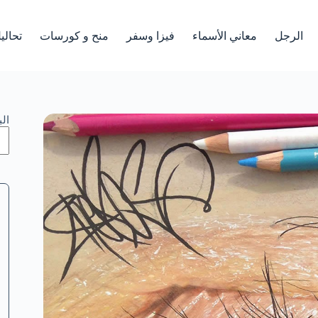
الرجل
معاني الأسماء
فيزا وسفر
منح و كورسات
تحالي
ال