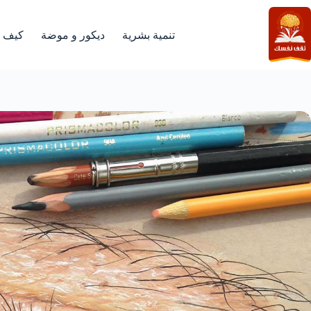
لتجاوز
لى
لمحتوى
تنمية بشرية
ديكور و موضة
كيف