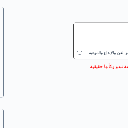
لفن والإبداع والموهبة … ^_^
 تبدو وكأنها حقيقية