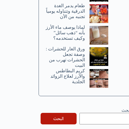
طعام يدمر الغدة
الدرقية وتتناوله يومياً
تجنبه من الأن
لماذا يوصف ماء الأرز
بأنه “ذهب سائل”
وكيف تستخدمه؟
ورق الغار للحشرات :
وصفة تجعل
الحشرات تهرب من
البيت
كريم البطاطس
والأرز لعلاج الزوائد
الجلدية
بحث
البحث