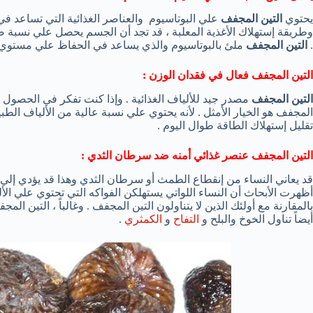
يحتوي
التين المجفف
علي البوتاسيوم والعناصر الغذائية التي تساعد ف
وطريقة إستهلاك الأغذية المعلبة ، قد تجد أن الجسم يحصل علي نسبة ص
.
التين المجفف
ملئ بالبوتاسيوم والذي يساعد في الحفاظ علي مستوي
التين المجفف فعال في فقدان الوزن :
التين المجفف
مصدر جيد للألياف الغذائية . وإذا كنت تفكر في الحصول 
المجفف هو الخيار الأمثل . لأنه يحتوي علي نسبة عالية من الألياف الط
تقليل إستهلاك الطاقة طوال اليوم .
التين المجفف عنصر غذائي أمنه ضد سرطان الثدي :
قد يعاني النساء من إنقطاع الطمث أو سرطان الثدي وهذا قد يؤدي إلي ا
أظهرت الأبحاث أن النساء اللواتي يستهلكن الفواكه التي تحتوي علي ا
بالمقارنة مع أولئك الذين لا يتناولون التين المجفف . وغالباً ، التين 
أيضاً تناول الخوخ والبلح و
التفاح
و
الكمثري
.