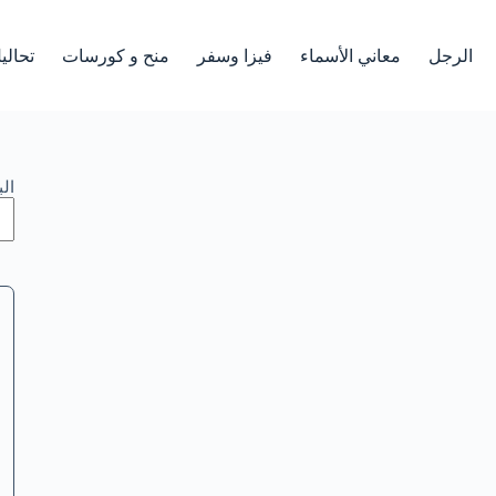
الرجل
معاني الأسماء
فيزا وسفر
منح و كورسات
تحالي
ال