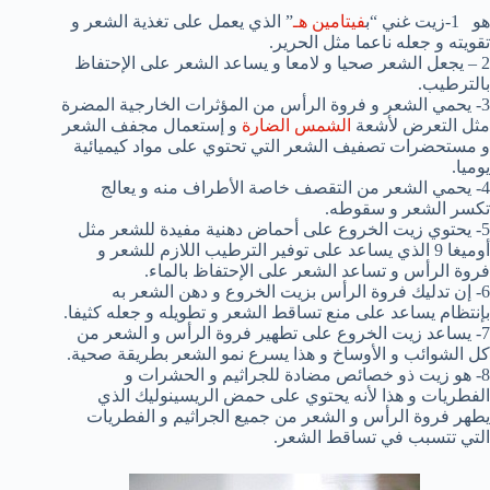
هو 1-زيت غني “ب
فيتامين هـ
” الذي يعمل على تغذية الشعر و
تقويته و جعله ناعما مثل الحرير.
2 – يجعل الشعر صحيا و لامعا و يساعد الشعر على الإحتفاظ
بالترطيب.
3- يحمي الشعر و فروة الرأس من المؤثرات الخارجية المضرة
مثل التعرض لأشعة
الشمس الضارة
و إستعمال مجفف الشعر
و مستحضرات تصفيف الشعر التي تحتوي على مواد كيميائية
يوميا.
4- يحمي الشعر من التقصف خاصة الأطراف منه و يعالج
تكسر الشعر و سقوطه.
5- يحتوي زيت الخروع على أحماض دهنية مفيدة للشعر مثل
أوميغا 9 الذي يساعد على توفير الترطيب اللازم للشعر و
فروة الرأس و تساعد الشعر على الإحتفاظ بالماء.
6- إن تدليك فروة الرأس بزيت الخروع و دهن الشعر به
بإنتظام يساعد على منع تساقط الشعر و تطويله و جعله كثيفا.
7- يساعد زيت الخروع على تطهير فروة الرأس و الشعر من
كل الشوائب و الأوساخ و هذا يسرع نمو الشعر بطريقة صحية.
8- هو زيت ذو خصائص مضادة للجراثيم و الحشرات و
الفطريات و هذا لأنه يحتوي على حمض الريسينوليك الذي
يطهر فروة الرأس و الشعر من جميع الجراثيم و الفطريات
التي تتسبب في تساقط الشعر.