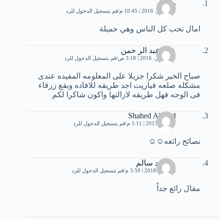
يحيى
9 سبتمبر، 2016 | 10:45 م
قم بتسجيل الدخول للرد
امال تحب كل الناس وهي جميلة
عمر عبد الر حمن
1 ديسمبر، 2016 | 3:18 ص
قم بتسجيل الدخول للرد
صباح الخير شكرا جزيلا على المعلومه المفيده عندى
مشكله صلعه فياريت اجد طريقه للافاده وبقع زرقاء
فى الوجه فهل طريقه لازالتها واكون شاكرا لكم
Shahed Ahmed
3 يونيو، 2017 | 5:11 م
قم بتسجيل الدخول للرد
نصائح رائعه☺️☺️
محمود سالم
16 يناير، 2018 | 5:59 م
قم بتسجيل الدخول للرد
مقال رائع جداً