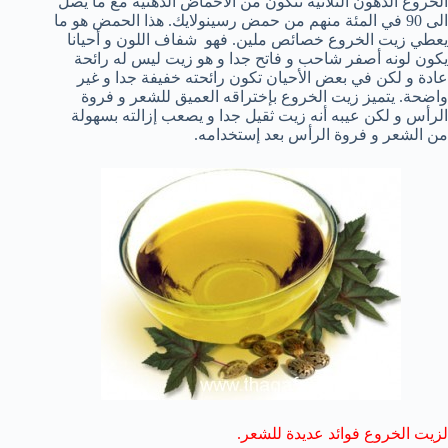
الخروع الدهون الثلاثية تتكون من الأحماض الدهنية مع ما يصل
الى 90 في المئة منهم من حمض رسينولايك. هذا الحمض هو ما
يعطي زيت الخروع خصائص ملين. فهو شفاف اللون و أحيانا
يكون لونه أصفر شاحب و فاتح جدا و هو زيت ليس له رائحة
عادة و لكن في بعض الأحيان تكون رائحته خفيفة جدا و غير
واضحة. يتميز زيت الخروع بإختراقه العميق للشعر و فروة
الرأس و لكن عيبه أنه زيت ثقيل جدا و يصعب إزالته بسهولة
من الشعر و فروة الرأس بعد إستخدامه.
لزيت الخروع فوائد عديدة للشعر.