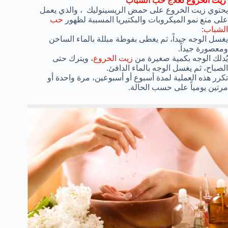
زيت الخروع ل
علاج حب الشباب
يحتوي زيت الخروع على حمض الريسينوليك ، والذي يعمل
على منع نمو الميكروبات والبكتيريا المسببة لظهور
حب
الشباب
:
يغسل الوجه جيداً، ثم يغطى بفوطة مبللة بالماء الساخن
ومعصورة جيداً.
يُدلك الوجه بكمية صغيرة من
زيت الخروع
، ويترك حتى
الصباح، ثم يغسل الوجه بالماء الدافئ.
تكرر هذه العملية لمدة أسبوع أو أسبوعين، مرة واحدة أو
مرتين يومياً على حسب الحالة.