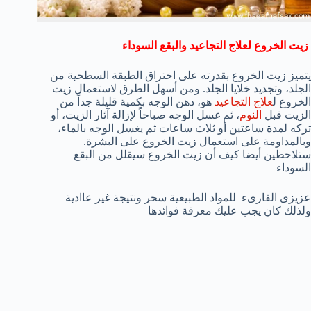
زيت الخروع لعلاج التجاعيد والبقع السوداء
يتميز زيت الخروع بقدرته على اختراق الطبقة السطحية من
الجلد، وتجديد خلايا الجلد. ومن أسهل الطرق لاستعمال زيت
الخروع ل
علاج التجاعيد
هو، دهن الوجه بكمية قليلة جداً من
الزيت قبل
النوم
، ثم غسل الوجه صباحاً لإزالة آثار الزيت، أو
تركه لمدة ساعتين أو ثلاث ساعات ثم يغسل الوجه بالماء،
وبالمداومة على استعمال زيت الخروع على البشرة.
ستلاحظين أيضا كيف أن زيت الخروع سيقلل من البقع
السوداء
عزيزى القارىء للمواد الطبيعية سحر ونتيجة غير عاادية
ولذلك كان يجب عليك معرفة فوائدها