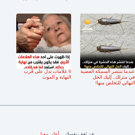
عندما تنتشر السمكة الفضية
6 علامات تدل على قُرب
في منزلك.. إليك الحل
النهاية و الموت
النهائي للتخلص منها!
عن ثقف نفسك
أعلن معنا