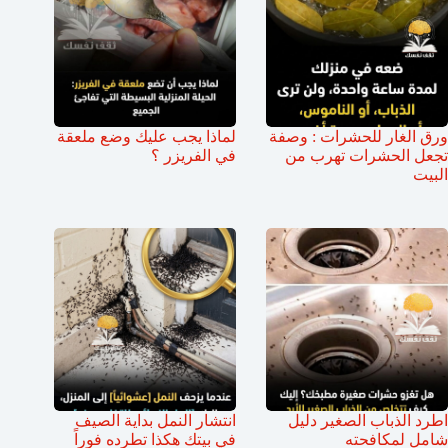
ورق الغار للحشرات : وصفة
لماذا يجب عليك وضع ملعقة
تجعل الحشرات تهرب من
في الفريزر ؟
البيت
اطرد الذباب الصغير دليل
انتشار النمل بداية الصيف
شامل لمكافحته
في بيتك هكذا تطرده فوراً