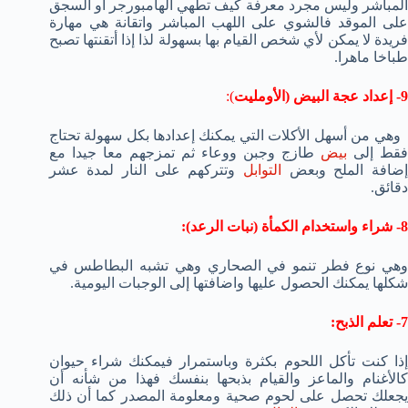
المباشر وليس مجرد معرفة كيف تطهي الهامبورجر أو السجق
على الموقد فالشوي على اللهب المباشر واتقانة هي مهارة
فريدة لا يمكن لأي شخص القيام بها بسهولة لذا إذا أتقنتها تصبح
طباخا ماهرا.
9- إعداد عجة البيض (الأومليت
):
وهي من أسهل الأكلات التي يمكنك إعدادها بكل سهولة تحتاج
فقط إلى
بيض
طازج وجبن ووعاء ثم تمزجهم معا جيدا مع
ضافة الملح وبعض
التوابل
وتتركهم على النار لمدة عشر
دقائق.
8- شراء واستخدام الكمأة (نبات الرعد):
وهي نوع فطر تنمو في الصحاري وهي تشبه البطاطس في
شكلها يمكنك الحصول عليها واضافتها إلى الوجبات اليومية.
7- تعلم الذبح:
إذا كنت تأكل اللحوم بكثرة وباستمرار فيمكنك شراء حيوان
كالأغنام والماعز والقيام بذبحها بنفسك فهذا من شأنه أن
يجعلك تحصل على لحوم صحية ومعلومة المصدر كما أن ذلك