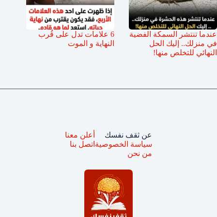
عندما تنتشر السمكة الفضية
6 علامات تدل على قُرب
في منزلك.. إليك الحل
النهاية و الموت
النهائي للتخلص منها!
عن ثقف نفسك
أعلن معنا
سياسة الخصوصية
اتصل بنا
من نحن