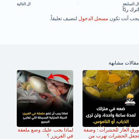
ال
السابقة
ال
التالية
اترك ردّاً
يجب أنت تكون
مسجل الدخول
لتضيف تعليقاً.
مقالات مشابهة
ورق الغار للحشرات : وصفة
لماذا يجب عليك وضع ملعقة
تجعل الحشرات تهرب من
في الفريزر ؟