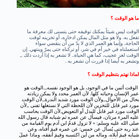
ما هو الوقت ؟
الوقت ليس شيئاً يمكنك توقيفه حتى يتسنى لك معرفة ما
تفعل به. ولا هو مثل المال يمكن ادخاره، أو تخزينه لوقت
الحاجة، وإنما هو العمر الذي لا بدّ من أن ينقضي سواء
استعملناه في خير أم في شر، أو تركناه حتى يمرّ وينتهي. إن
الوقت لغز عجيب، كما هي الحياة.. لا تشعر به إذا أردت ذلك ,,
وتشعر به أيضا إذا قررت أن تشعر به .
لماذا نهتم بتنظيم الوقت ؟
الوقت أثمن
ما في الوجود، بل هو الوجود نفسه,,.الوقت هو
عمر الإنسان وحياته كلها. لأن العمر محدد ولا يمكن زيادته
بحال من الأحوال,,ولأن الوقت مورد شديد الندرة,,لأن الوقت
مورد غير قابل للتخزين لأن اللحظة التي لا نستغلها تفنى ,,لأن
الوقت مورد غير قابل للبدل أو التعويض,لأن الوقت يحاسب
عليه المرء مرتان، فيسأل عن عمره ثم شبابه قال رسول الله
صلى الله عليه وسلم: « لا تزول قدمُ ابن آدم يوم القيامة من
عند ربه حتى يُسأل عن خمس: عن عمره فيمَ أفناه، وعن
شبابه فيمَ أبلاه، وماله من أين اكتسبه وفيمَ أنفقه، وماذا عملَ