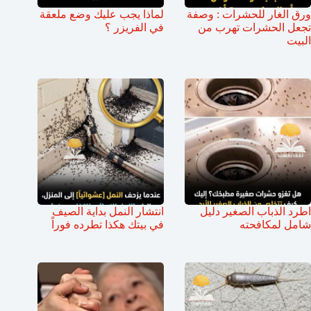
ورق الغار للحشرات : وصفة
لماذا يجب عليك وضع ملعقة
تجعل الحشرات تهرب من
في الفريزر ؟
البيت
اطرد الذباب الصغير دليل
انتشار النمل بداية الصيف
شامل لمكافحته
في بيتك هكذا تطرده فوراً