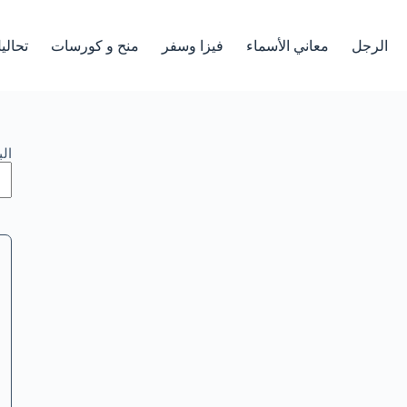
الرجل
معاني الأسماء
فيزا وسفر
منح و كورسات
تحالي
ال