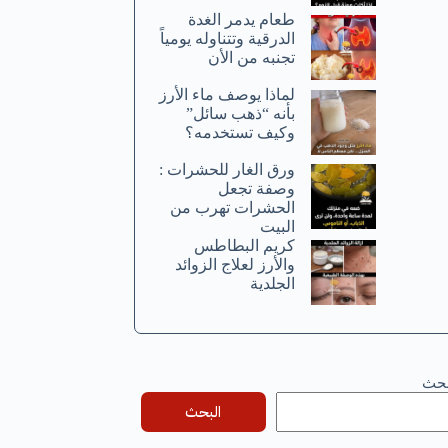
طعام يدمر الغدة
الدرقية وتتناوله يومياً
تجنبه من الأن
لماذا يوصف ماء الأرز
بأنه “ذهب سائل”
وكيف تستخدمه؟
ورق الغار للحشرات :
وصفة تجعل
الحشرات تهرب من
البيت
كريم البطاطس
والأرز لعلاج الزوائد
الجلدية
بحث
البحث