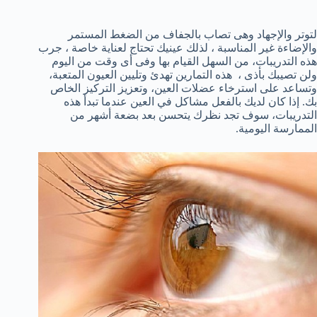
لتوتر والإجهاد
وهى تصاب ب
الجفاف من
الضغط المستمر
و
الإضاءة
غير المناسبة ، لذلك عينيك تحتاج لعناية خاصة ،
جرب
هذه
التدريبات
،
من السهل القيام بها وفى أى وقت من اليوم
ولن تصيبك بأذى
،
هذه التمارين
تهدئ و
تليين
العيون المتعبة
،
وتساعد على استرخاء
عضلات
العين،
و
تعزيز
التركيز الخاص
بك.
إذا كان لديك
بالفعل
مشاكل في العين
عندما تبدأ
هذه
التدريبات
، سوف تجد
نظرك
يتحسن بعد
بضعة أشهر من
الممارسة اليومية
.