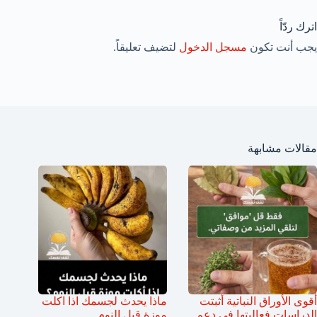
اترك ردّاً
يجب أنت تكون
مسجل الدخول
لتضيف تعليقاً.
مقالات مشابهة
أقوى الأوراق النباتية أثبتت
ماذا يحدث لجسمك اذا اكلت
الدراسات فعاليتها في دعم
موزة قبل النوم