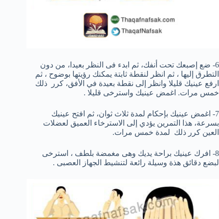
6- ضع
إصبعك
تحت
أنفك،
ثم
ا
بدء فى النظر
بعيدا،
من دون
التطرق
إليها
، ثم انظر لنقطة ثابتة يمكنك رؤيتها بوضوح ،
ثم
ارفع
عينيك
قليلا و
انظر إلى
نقطة بعيدة
في الأفق
،
كرر
ذلك
خمس مرات.
اغمض عينيك
واسترخى قليلا .
7- اغمض عينيك
بإحكام
لمدة ثلاث ثوان
،
ثم
افتح عينيك
بسرعة،
هذا التمرين
يؤدي إلى
الاسترخاء العميق
لعضلات
العين
كرر ذلك
لمدة
خمس مرات.
8- افرك عينيك براحة يديك وهى مغمضة بلطف ، استرخى
لبضع دقائق هذة وسيلة رائعة لتنشيط الجهاز العصبى .