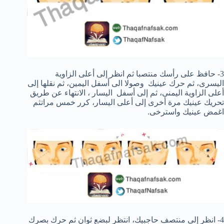
3- حافظ على
رأسك
منتصبا ثم
انظر
إلى أعلى
الزاوية
اليسرى
،
ثم حرك
عينيك
و
صولا الى
أسفل اليمين
،
ثم نقلها
إلى
أعلى
الزاوية اليمنى
،
ثم
إلى
أسفل
اليسار
،
الانتهاء
عن طريق
تحريك
عينيك
مرة أخرى إلى
أعلى اليسار،
كرر
خمس مرات
ثم
اغمض عينيك
واسترخى.
4- انظر إلى
منتصف
حاجبيك
،
انتظر لبضع
ثوان ثم
حرك
بصرك