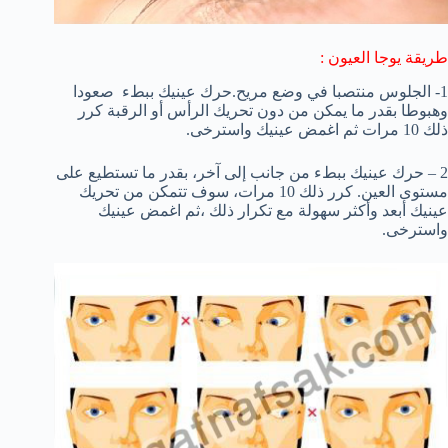
طريقة يوجا العيون :
1- الجلوس
منتصبا
في وضع مريح
.
حرك
عينيك
ببطء
صعودا
وهبوطا
بقدر ما
يمكن من دون
تحريك الرأس
أو
الرقبة
كرر
ذلك
10 مرات ثم
اغمض عينيك
واسترخى.
2 – حرك
عينيك
ببطء
من
جانب إلى آخر
، بقدر
ما تستطيع
على
مستوى العين
.
كرر ذلك
10 مرات،
سوف تتمكن من
تحريك
عينيك
أبعد و
أكثر سهولة
مع تكرار ذلك ،
ثم
اغمض عينيك
واسترخى.