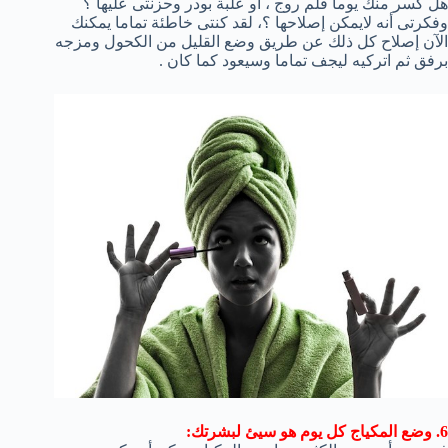
هل كسر منك يوما قلم روج ، أو علبة بودر وحزنتى عليها ؟
وفكرتى أنه لايمكن إصلاحها ؟، لقد كنتى خاطئة تماما يمكنك
الآن إصلاح كل ذلك عن طريق وضع القليل من الكحول ومزجه
برفق ثم اتركيه ليجف تماما وسيعود كما كان .
6
.
وضع
المكياج
كل يوم هو
سيئ
لبشرتك: