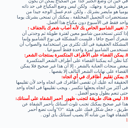
في حين أن وضع الكثير جدا
من
المكياج
يمكن أن يكون
مرهق
لبشرة
وجهك
، ولكن ليس وضع المكياج فى حد ذاته
يوميا هو مايضر بشرتك ، ولكن عدم غسل الوجه جيدا من
مستحضرات التجميل المختلفة ، يمكنك أن تمنحى بشرتك يوما
واحد فقط فى الأسبوع دون مكياج هذا أفضل.
7. تغيير الشامبو الخاص بك لأنه أصاب شعرك بالجفاف :
إذا كنتى تستخدمين شامبو معين لفترة طويلة ثم وجدتى أن
شعرك أصبح جافا ، فليست المشكلة فى نوع الشامبو وإنما
المشكلة الحقيقية فى أنك تكثرى من استخدامة والصواب أن
تستخدمى الشامبو لمرة واحدة فقط أسبوعيا .
8. يمكن القضاء على الأطراف المتكسرة بمنتجات الشعر:
كنا نظن أنه يمكننا القضاء على أطراف الشعر المتكسرة
ببعض منجات العناية بالشعر ، إلا أن هذا غير صحيح فلا يمكن
القضاء على نهايات الشعر التالف إلا بقصها .
9
.
يمكن تقليم
أظافرك
في أي اتجاه:
الحقيقة أنه عليك أن تقصى أظافرك فى اتجاه واحد لأن تقليمها
فى أكثر من اتجاه يجعلها تتكسر ، ويجب تقليمها فى اتجاه واحد
حتى تنعم بطول ونمو أفضل .
10
.
ليس هناك طريقة
لتجنب ظهور
أحمر الشفاه على
أسنانك:
هذا غير صحيح يمكنك تجنب تلوث أسنانك بأحمر الشفاة عن
طريق ، جعل شكل فمك على هيئة
“
O”وأنت تضع أحمر
الشفاه فهذا من شأنه ألا يصيب أسنانك بأى لون .
1