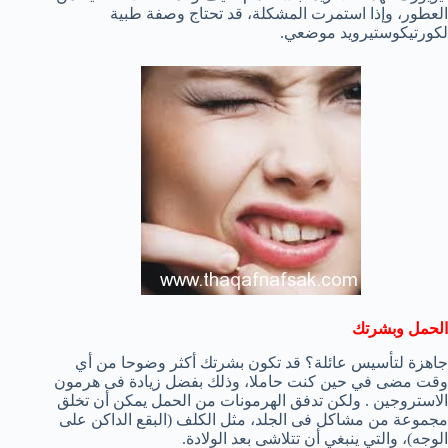
العطور
، وإذا
استمرت المشكلة
، قد تحتاج
وصفة طبية
ل
كورتيكوستيرويد
موضعي
.
الحمل وبشرتك
جاهزة
لتأسيس عائلة
؟
قد تكون
بشرتك
أكثر وضوحا
من أي
وقت مضى
في حين
كنت حاملا
، وذلك بفضل زيادة فى
هرمون
الاستروجين
.
ولكن
تدفق
الهرمونات
من
الحمل
يمكن أن تخلق
مجموعة من مشاكل فى الجلد
،
مثل
الكلف
(ا
لبقع
الداكن
على
الوجه
)
،
والتي ينبغي أن
تتلاشى
بعد الولادة
.