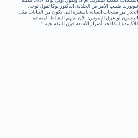
المنتجات ملائمة لبشرتك ام لا
،
وتقول
بوبي
بوكا
،
MD
،
مدينة
نيويورك
طبيب الأمراض الجلدية
.
الدكتور
بوكا
تقول توخى
الحذر من
منتجات
العناية بالبشرة
التى تكون من
النباتات
مثل
الينسون
أو
عرق السوس
:
“لان لديهم
ال
نشاط المضادة
للأكسدة
لمكافحة
أضرار الأشعة فوق البنفسجية
.
“