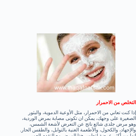
التخلص من الاحمرار
إذا كنت
تعاني من
الا
حمرار
،
مثل
الأوعية الدموية
،
و
البثور
الصغيرة
على وجهك
،
يمكن ان تكونى مصابة بمرض الوردية
،
وهو مرض جلدى شائع ناتج عن
التعرض لأشعة الشمس
،
والإجهاد،
والكحول، و
الأطعمة الغنية بالتوابل
،
و
الطقس الحار
.
إنها من أكثر
عرضة لتطوير هذا المرض
مع التقدم العمر
،