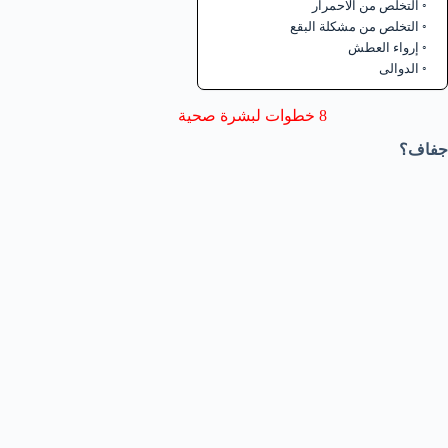
التخلص من الاحمرار
التخلص من مشكلة البقع
إرواء العطش
الدوالى
8 خطوات لبشرة صحية
جفاف
؟