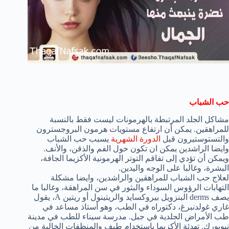
حب الشباب
مشاكل الجلد
المرتبطة بالهرمونات
ليست فقط
بالنسبة
للمراهقين
.
يمكن أن
ارتفاع
مستويات هرمون البروجسترون
و
التستوستيرون
قبل
الدورة الشهرية
يسبب
حب الشباب
وايضا الراشدين يمكن ان
تكون
حول الفم
والذقن
،
والأنف.
ويمكن أن
تؤدي إلى تفاقم
التوتر
الهرمونية
الأكزيما
الجافة
،
البشرة
، وغالبا
على الوجه و
اليدين.
لعلاج
حب الشباب للمراهقين والراشدين
،
وايضا مشكلة
التهابات
الرؤوس السوداء
والبثور
في سن المراهقة
،
وغالبا ما
يصف
derms
البنزويل بيروكسايد
و
الريتينول
أو
ريتين
A،
يقول
غاري
غولدنبرغ
،
دكتوراه في الطب،
وهو أستاذ مساعد في
طب الأمراض الجلدية في
جبل
.
مدرسة
سيناء
للطب في
مدينة
نيويورك
.
تهدئة
الأكزيما
باستخدام
طيف
والمنظفات
الخالية من