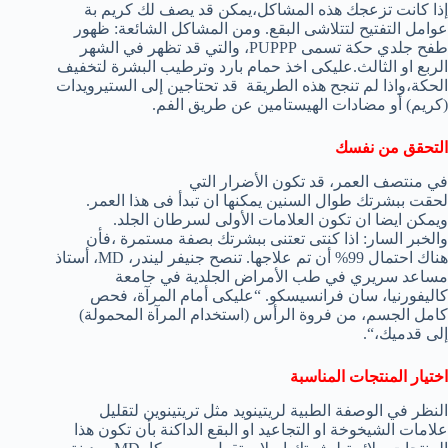
إذا كان
ت تزعجك هذه المشاكل
،يمكن
قد
يصف لك
كريم بة
عوامل
ال
تفتيح
لتتلاشى
البقع.
ومن المشاكل ال
شائعة
:
ظهور
طفح جلدي
حكة
تسمى
PUPPP
، والتي قد
تظهر في الشهر
الربع او الثالث.عليكى اخذ حمام بارد وترطيب البشرة
ل
تخفيف
الحكة
،واذا لم تنجح هذه الطريقة
قد تحتاجين إلى
الستيرويدات
(كريم)
أو
مضادات الهيستامين
عن طريق الفم.
التحقق من نفسك
في
منتصف العمر
، قد تكون
الأضرار التي
لحقت
ببشرتك طوال السنين
يمكنها ان تبدأ فى هذا العمر
.
ويمكن ايضا ان تكون
العلامات الأولى
لسرطان الجلد
.
والخبر السار
:
اذا كنتى تعتنى ببشرتك بصفة مستمرة
،فأن
هناك احتمال 99% أن
تم
علاجها
.
تنصح
جنيفر
ليندر
،
MD
،
أستاذ
مساعد سريري
في طب الأمراض الجلدية
في جامعة
كاليفورنيا
،
سان
فرانسيسكو
.
“عليكى أمام
المرآة
،
فحص
كامل الجسم
،
من
فروة الرأس
(
استخدام
ال
مرآة
المحمولة)
إلى
قدميك
،
“.
اختيار
المنتجات المناسبة
النظر في
الوصفة
الطبية
ل
ريتينويد
مثل
تريتينوين
لتقليل
علامات الشيخوخة او التجاعيد او البقع الداكنة
بأن ت
كون هذا