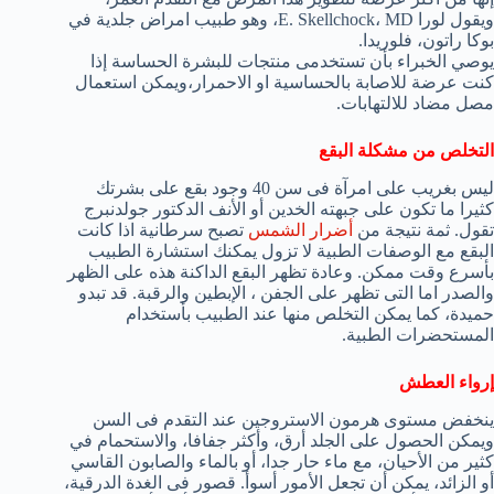
ويقول
لورا
MD
،
Skellchock
E.
،
وهو طبيب امراض جلدية
في
بوكا
راتون
،
فلوريدا
.
يوصي الخبراء بأن تستخدمى
منتجات للبشرة الحساسة
إذا
كنت
عرضة للاصابة بالحساسية او الاحمرار
،
ويمكن استعمال
مصل مضاد للالتهابات.
التخلص من مشكلة البقع
ليس بغريب على امرآة فى سن 40 وجود بقع على بشرتك
كثيرا ما تكون على جبهته الخدين أو الأنف الدكتور جولدنبرج
تقول. ثمة نتيجة من
أضرار الشمس
تصبح سرطانية اذا كانت
البقع مع الوصفات الطبية لا تزول يمكنك استشارة الطبيب
بأسرع وقت ممكن. وعادة تظهر البقع الداكنة هذه على الظهر
والصدر اما التى تظهر على الجفن ، الإبطين والرقبة. قد تبدو
حميدة، كما يمكن التخلص منها عند الطبيب بأستخدام
المستحضرات الطبية.
إرواء العطش
ينخفض ​​مستوى
هرمون الاستروجين عند التقدم فى السن
ويمكن
الحصول على
الجلد
أرق، و
أكثر جفافا
، و
الاستحمام
في
كثير من الأحيان
،
مع
ماء
حار جدا
،
أو
بالماء والصابون
القاسي
أو
الزائد،
يمكن أن تجعل الأمور
أسوأ
.
قصور فى الغدة الدرقية
،