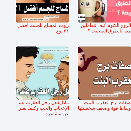
الزوج الكتوم كيف تتعاملين
زيوت المساج للجسم أفضل
معه بالطرق الصحيحة؟
٢١ نوع
صفات برج العقرب البنت
ماذا يفعل رجل العقرب عند
ونقاط قوة وضعف شخصيتها
الإعجاب والحب وكيف يعبر
عن مشاعره