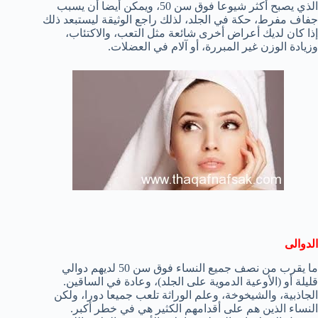
الذي يصبح
أكثر شيوعا
فوق سن 50
، ويمكن
أيضا أن يسبب
جفاف
مفرط
،
حكة في الجلد
، لذلك
راجع الوثيقة
ل
يستبعد ذلك
إذا كان لديك
أعراض
أخرى شائعة
مثل
التعب
، والاكتئاب
،
وزيادة الوزن
غير المبررة
،
أو
آلام في العضلات.
الدوالى
ما يقرب من
نصف جميع
النساء فوق سن
50
لديهم
دوالي
قليلة أو
(
الأوعية الدموية
على
الجلد)
، وعادة
في
الساقين.
الجاذبية
، والشيخوخة
،
وعلم الوراثة
تلعب جميعا دورا
، ولكن
النساء
الذين هم على
أقدامهم
الكثير
هي
في خطر أكبر.