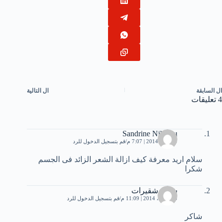
ال
السابقة
ال
التالية
4 تعليقات
Sandrine Nihalou
9 أبريل، 2014 | 7:07 م
قم بتسجيل الدخول للرد
سلام اريد معرفة كيف ازالة الشعر الزائد فى الجسم
شكرا
ﺷﺎﻛﺮ ﺷﻘﻴﺮﺍﺕ
10 أبريل، 2014 | 11:09 م
قم بتسجيل الدخول للرد
شاكر