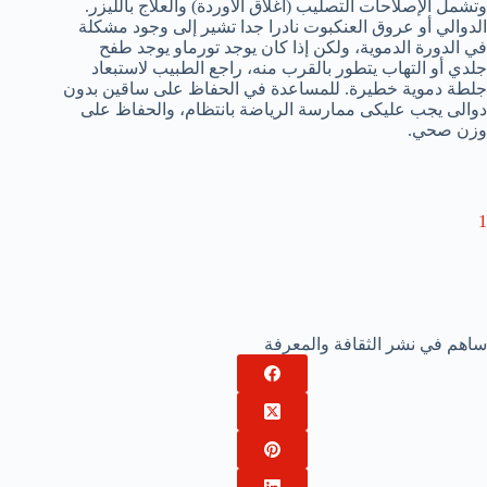
وتشمل
الإصلاحات
التصليب
(
اغلاق
الأوردة
)
و
العلاج بالليزر
.
الدوالي
أو
عروق العنكبوت
نادرا
جدا
تشير إلى وجود
مشكلة
في الدورة الدموية
، ولكن إذا
كان يوجد
تورم
او يوجد
طفح
جلدي
أو
التهاب
يتطور
بالقرب منه
، راجع الطبيب
لاستبعاد
جلطة دموية
خطيرة
.
للمساعدة في الحفاظ
على ساقين بدون
دوالى
يجب عليكى
ممارسة الرياضة بانتظام،
و
الحفاظ على
وزن صحي
.
1
ساهم في نشر الثقافة والمعرفة