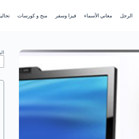
الرجل
معاني الأسماء
فيزا وسفر
منح و كورسات
تحالي
ال