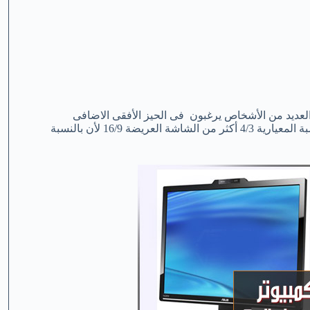
 العديد من الأشخاص يرغبون فى الحيز الأفقى الاضافى
لمشاهده الأفلام بأبعاد أكبر وفتح النوافذ المتعددة. وآخرين يفضلون النسبة المعيارية 4/3 أكثر من الشاشة العريضة 16/9 لأن بالنسبة