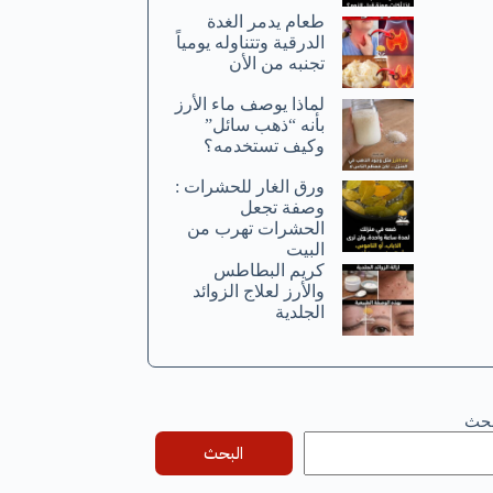
طعام يدمر الغدة
الدرقية وتتناوله يومياً
تجنبه من الأن
لماذا يوصف ماء الأرز
بأنه “ذهب سائل”
وكيف تستخدمه؟
ورق الغار للحشرات :
وصفة تجعل
الحشرات تهرب من
البيت
كريم البطاطس
والأرز لعلاج الزوائد
الجلدية
بحث
البحث