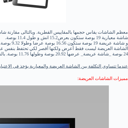
معظم الشاشات يقاس حجمها بالمقاييس القطرية. وبالتالى مقارنة شا
شاشة معيارية 19 بوصة ستكون بعرض15.2 انش و طول 11.4 بوصة.
و شاشة عريضة 19 بوصة ستكون 16.56 بوصة عرضا وطولا 9.32 بوصة.
الشاشة العريضة ليست فقط أعرض ولكنها أقصر لكي تحتفظ بنفس عدد 
24 بوصة _شاشة عريضة_ عرضها 20.92 بوصة وطولها 11.76 بوصة. بالنسبة للارتفاع فهى قريبة من شاشة معيارية 19 بوصة.
عندما تتساوى التكلفة بين الشاشة العريضة والمعيارية يؤخذ فى الاعتبار 
مميزات الشاشات العريضة: