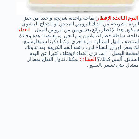
اليوم
الثالث:
الإفطار
:
تفاحة
واحدة،
شريحة واحدة من
خبز
الردة ،
شريحة من
الديك الرومي
المدخن
أو
الدجاج المشوى ،
سيكون هذا الإفطار رائع بعد يومين من الروتين الممل
.
الغداء
:
تفاحة
،
سلطة خضراء
، واثنين من
الجزر و
ربع
بصلة
هذة
وجبتك
ل
منتصف النهار
ال
مثالية
.
مرة أخرى
وكما ذكرنا سابقا
يسمح
لك بعض
أوراق النعناع
لدرء
رائحة الفم الكريهة
بعد تناولك
لقطعة البصل .
أنت ترى الغذاء لايختلف كثيرا عن اليوم
السابق، أليس كذلك؟
العشاء :
يمكنك تناول التفاح بمقدار
معتدل حتى تشعر بالشبع .