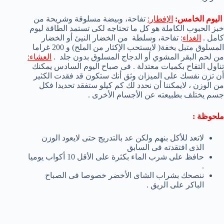
اليوم
الخامس:
الإفطار:
تفاحة
، وبيضة مسلوقة
وشريحة من
خبز الحبوب الكاملة
هو كل ما تحتاجه
لكى تستمد الطاقة ليوم
كامل .
الغداء
:
تفاحة
، وسلطة من الخضار
النيئ أو
الخضار
المسلوق
متبل
بخفة( لايستحب الإكثار من الملح)
و 200
غراما
من
لحم البقر المشوي
أو الدجاج
المسلوق بدون جلد
.
العشاء
:
تناول
التفاح
بكميات
معتدلة
.
فى صباح اليوم السادس يمكنك
أن تزن نفسك على الميزان وثق أنك ستكون قد فقدت الكثير
من الوزن ، لايمكننا أن نحدد لك كم كيلو ستفقد تحديدا فكل
جسم يختلف بطبيعته عن الأجسام الأخرى .
ملحوظة :
لاتعد للأكل بنهم ولكن عد بالتدريج حتى لايعود الوزن
الذى افتقدته فى السابق
حافظ على شرب الماء بكثرة على الأقل 10 أكواب يوميا
.
ننصحك بشراب الشاى الأخضر خصوصا فى الصباح
الباكر على الريق .