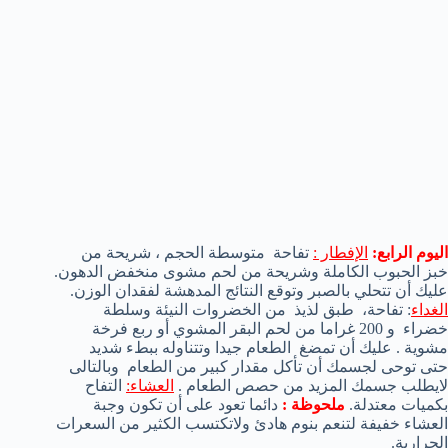
اليوم
الرابع:
الإفطار :
تفاحة
متوسطة الحجم ،
شريحة من
خبز الحبوب الكاملة
وشريحة من
لحم مشوى
منخفض
الدهون.
عليك أن
تتحلي بالصبر و
توقع
النتائج المدهشة
ل
فقدان الوزن.
الغداء
:
تفاحة
، طبق
لذيذ
من
الخضروات
النيئة
و
سلطة
خضراء
و 200
غراما من
لحم البقر المشوي
أو
ربع فرخة
مشوية .
عليك أن ت
مضغ
الطعام جيدا وتتناوله ببطء شديد
حتى توحى لجسمك أن تأكل مقدار كبير من الطعام وبالتالى
لايطلب جسمك المزيد من حصص الطعام .
العشاء
:
التفاح
بكميات
معتدلة.
ملحوظة :
دائما تعود على أن تكون وجبة
العشاء خفيفة لتنعم بنوم هادئ ولاتكتسب الكثير من السعرات
الحرارية.