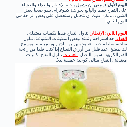
اليوم الأول :
ينبغي أن تشمل وجبة الإفطار والغداء والعشاء
على التفاح فقط والبالغ نحو 1.5 كيلوغرام.
يبدو صعبا بعض
الشيء، ولكن عليك أن تتحمل وستحصل على بعض الراحة في
اليوم الثاني.
اليوم
الثاني:
الإفطار
:
تناول
التفاح
فقط
بكميات
معتدلة
.
الغداء
:
خذ
استراحة
وتمتع ببعض المكونات
ال
متنوعة
، تناول
تفاحة
،
سلطة خضراء
، وحبتين من
الجزر و
ربع
بصلة
ويسمح
لك ب
مضغ
عدد قليل من
أوراق النعناع
إذا
كنت قلقا من
رائحة
الفم الكريهة
بسبب
البصل
.
العشاء
:
تناول التفاح
بكميات
معتدلة
، التفاح
مثالى ك
وجبة
خفيفة
ليلا
.