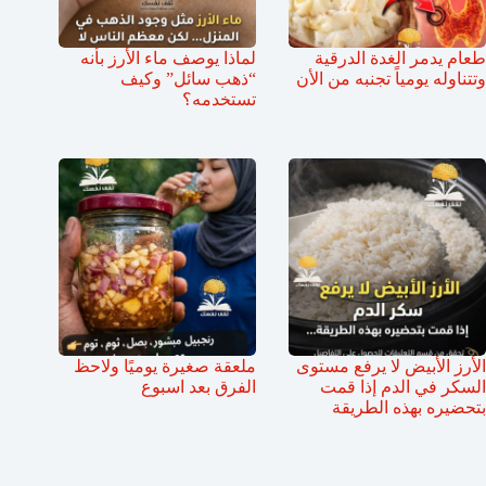
طعام يدمر الغدة الدرقية
لماذا يوصف ماء الأرز بأنه
وتتناوله يومياً تجنبه من الأن
“ذهب سائل” وكيف
تستخدمه؟
الأرز الأبيض لا يرفع مستوى
ملعقة صغيرة يوميًا ولاحظ
السكر في الدم إذا قمت
الفرق بعد اسبوع
بتحضيره بهذه الطريقة