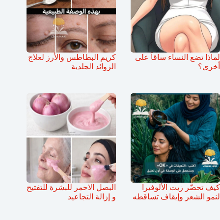
لماذا تضع النساء ساقاً على
كريم البطاطس والأرز لعلاج
أخرى؟
الزوائد الجلدية
كيف تحضّر زيت الألوفيرا
البصل الاحمر للبشرة للتفتيح
لنمو الشعر وإيقاف تساقطه
و إزالة التجاعيد