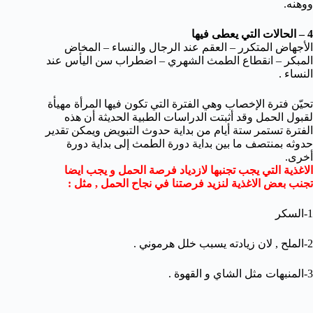
ووهنه.
4 – الحالات التي يعطى فيها
الأجهاض المتكرر – العقم عند الرجال والنساء – المخاض
المبكر – انقطاع الطمث الشهري – اضطراب سن اليأس عند
النساء .
تحيّن فترة الإخصاب وهي الفترة التي تكون فيها المرأة مهيأة
لقبول الحمل وقد أثبتت الدراسات الطبية الحديثة أن هذه
الفترة تستمر ستة أيام من بداية حدوث التبويض ويمكن تقدير
حدوثه بمنتصف ما بين بداية دورة الطمث إلى بداية دورة
أخرى.
الاغذية التي يجب تجنبها لازدياد فرصة الحمل و يجب ايضا
تجنب بعض الاغذية لنزيد فرصتنا في نجاح الحمل , مثل :
1-السكر
2-الملح , لان زيادته يسبب خلل هرموني .
3-المنبهات مثل الشاي و القهوة .