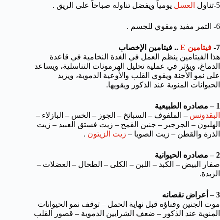
5-تناول
العسل
يومياً ويفضل تناوله صباحاً على الريق .
6- التمر مفيد ومقوي للجسم .
7-
فيتامين E
.. فيتامين الإخصاب
هذا الفيتامين ينظم العمل في الغدة النخامية في قاعدة
الدماغ، ويؤثر في عملية تحليل الهرمونات التناسلية، ويساعد
على نمو الأجنة ويقوي القلب والأوعية الدموية، ويزيد
الحيوانات المنوية عند الذكور ويقويها.
1 – مصادره الطبيعية
البقدونس
– الملفوف – السبانخ – الجوز – الخس – البازلاء –
الهليون – الجرجير – جنين القمح – زيت فستق العبيد – زيت
الذرة والقطن – زيت الصويا –
زيت الزيتون
.
2 – مصادره الحيوانية
صفار البيض – الكبد – اللبن – الكلى – الطحال – العضلات –
الزبدة.
3 – أعراض نقصانه
موت الجنين وفناؤه قبل نهاية الحمل – توقف نمو الحيوانات
المنوية عند الذكور – ضعف الشرايين الدموية – قصور القلب