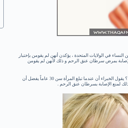
ما ذكر التحالف الوطني لمكافحة سرطان عنق الرحم أن 11% من النساء في الولايات المتحدة ، يؤكدن أنهن لم يقومن بإختبار
ن أصل 10 شخصيات هن عرضة للإصابة بمرض سرطان عنق الرحم و ذلك لأنهن لم يقومن
لذلك ، السؤال الأن كم مرة تحتاج إلي القيام بإختبار مسحة عنق الرحم ؟ يقول الخبراء أن عندما تبلغ المرأة سن 30 عاماً يفضل أن
ذلك لمنع الإصابة بسرطان عنق الرحم .