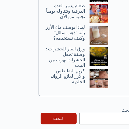
طعام يدمر الغدة
الدرقية وتتناوله يومياً
تجنبه من الأن
لماذا يوصف ماء الأرز
بأنه “ذهب سائل”
وكيف تستخدمه؟
ورق الغار للحشرات :
وصفة تجعل
الحشرات تهرب من
البيت
كريم البطاطس
والأرز لعلاج الزوائد
الجلدية
بحث
البحث