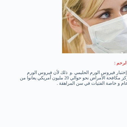
لرحم :
 إختبار فيروس الورم الحليمي .و ذلك لأن فيروس الورم
الحليمي هو السبب الرئيسي وراء سرطان عنق الرحم .وفقاً لما ذكر مركز مكافحة الأمراض نحو حوالي 20 مليون أمريكي يعانوا من