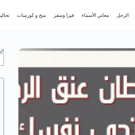
الرجل
معاني الأسماء
فيزا وسفر
منح و كورسات
تحالي
ال