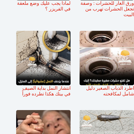
ورق الغار للحشرات : وصفة
لماذا يجب عليك وضع ملعقة
تجعل الحشرات تهرب من
في الفريزر ؟
البيت
اطرد الذباب الصغير دليل
انتشار النمل بداية الصيف
شامل لمكافحته
في بيتك هكذا تطرده فوراً