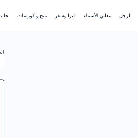
الرجل
معاني الأسماء
فيزا وسفر
منح و كورسات
تحالي
ال