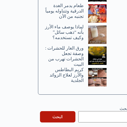
طعام يدمر الغدة
الدرقية وتتناوله يومياً
تجنبه من الأن
لماذا يوصف ماء الأرز
بأنه “ذهب سائل”
وكيف تستخدمه؟
ورق الغار للحشرات :
وصفة تجعل
الحشرات تهرب من
البيت
كريم البطاطس
والأرز لعلاج الزوائد
الجلدية
بحث
البحث