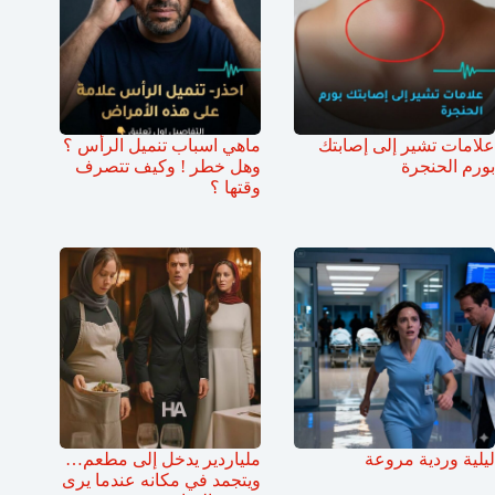
علامات تشير إلى إصابتك
ماهي اسباب تنميل الرأس ؟
بورم الحنجرة
وهل خطر ! وكيف تتصرف
وقتها ؟
ليلية وردية مروعة
ملياردير يدخل إلى مطعم…
ويتجمد في مكانه عندما يرى