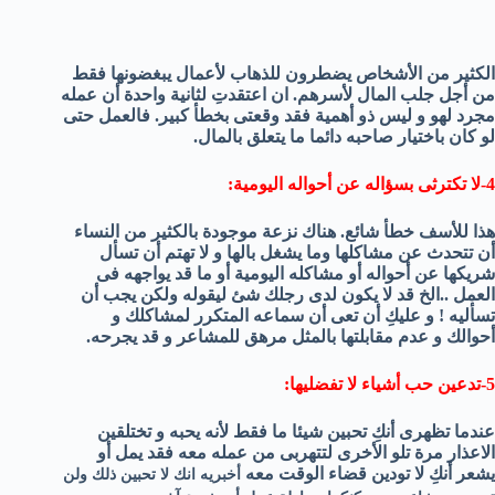
الكثير من الأشخاص يضطرون للذهاب لأعمال يبغضونها فقط
من أجل جلب المال لأسرهم. ان اعتقدتِ لثانية واحدة أن عمله
مجرد لهو و ليس ذو أهمية فقد وقعتى بخطأ كبير. فالعمل حتى
لو كان باختيار صاحبه دائما ما يتعلق بالمال.
4-لا تكترثى بسؤاله عن أحواله اليومية:
هذا للأسف خطأ شائع. هناك نزعة موجودة بالكثير من النساء
أن تتحدث عن مشاكلها وما يشغل بالها و لا تهتم أن تسأل
شريكها عن أحواله أو مشاكله اليومية أو ما قد يواجهه فى
العمل ..الخ قد لا يكون لدى رجلك شئ ليقوله ولكن يجب أن
تسأليه ! و عليكِ أن تعى أن سماعه المتكرر لمشاكلك و
أحوالك و عدم مقابلتها بالمثل مرهق للمشاعر و قد يجرحه.
5-تدعين حب أشياء لا تفضليها:
عندما تظهرى أنكِ تحبين شيئا ما فقط لأنه يحبه و تختلقين
الاعذار مرة تلو الأخرى لتتهربى من عمله معه فقد يمل أو
يشعر أنكِ لا تودين قضاء الوقت معه
أخبريه انك لا تحبين ذلك ولن