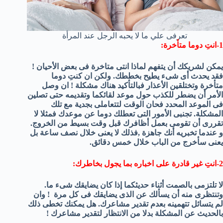
تعرفى علي ما لا يحبه الرجل عند المرأة
1-انتِ دوما متأخرة:
يمكن لشريكك أن يتفهم لماذا انتى متاخرة فى بعض الأحيان !
فقد يحدث أى شىء يطيح بخططك. ولكن ان كنتِ دوما
متأخرة وتختلقين الأعذار فبالتأكيد هناك مشكلة ! ان وصل
الأمر أن يضطر للكذب حول موعد لقائكما وتقديمه حتى تصلين
فى الموعد المحدد فحان الوقت لتتعاملى بجدية مع تلك
المشكلة. تجنبى الأمور التى تعطلك دوما عن موعدك فمثلا لا
تقررى أن تقومى بعمل أظافرك قبل وقت بسيط من الخروج.
و عندما تخبريه أنك جاهزة ,فذلك لا يعنى خلال نصف ساعة بل
يعنى سأخرج من الباب خلال خمس دقائق.
2-انتِ غير قادرة على اخباره بما يجول بخاطرك:
لا تلتزمى بالصمت أثناء حديثكما إذا كان يضايقك شىء ما.
وتنتظرى منه أن يسألك عن الذى يضايقك فى كل مرة ! وان
لم يتسائل تتهمينه بعدم تقدير مشاعرك. هل يمكنك تخطى ذلك
بالحديث عن المشكلة بدلا من الانتظار لتقدير مشاعرك !