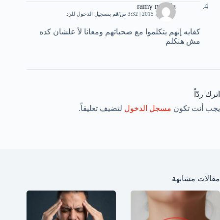
ramy m.reda
1 نوفمبر، 2015 | 3:32 ص
قم بتسجيل الدخول للرد
كفايه إنهم يتكلموا مع صحباتهم ومعانا لأ علشان كده
مش هتكلم
اترك ردّاً
يجب أنت تكون
مسجل الدخول
لتضيف تعليقاً.
مقالات مشابهة