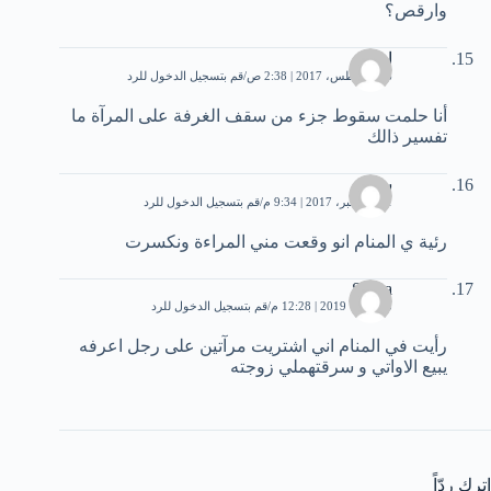
وارقص؟
اميمة
16 أغسطس، 2017 | 2:38 ص
قم بتسجيل الدخول للرد
أنا حلمت سقوط جزء من سقف الغرفة على المرآة ما
تفسير ذالك
سارة
11 ديسمبر، 2017 | 9:34 م
قم بتسجيل الدخول للرد
رئية ي المنام انو وقعت مني المراءة ونكسرت
Sirina
3 فبراير، 2019 | 12:28 م
قم بتسجيل الدخول للرد
رأيت في المنام اني اشتريت مرآتين على رجل اعرفه
يبيع الاواتي و سرقتهملي زوجته
اترك ردّاً