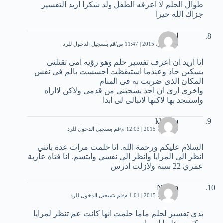
طوال الحلم لا اعرفه الطفل ولد شكرا اريد التفسير
جزاك الله حيرا
اروى
14 أكتوبر، 2015 | 11:47 ص
قم بتسجيل الدخول للرد
انا اريد ان اعرف تفسير حلم وهو رؤيه امى تقتلنى
بسكين حاد وعندما استيقظت احسست بالم فى نفس
المكان الذى ضربت به فى المنام
واخرى ارى ان احد يسحبنى من قدمى ولاكن لااراه
واستنجد بها لاكنها لاتبالى لى ابدا
khadija
6 نوفمبر، 2015 | 12:03 م
قم بتسجيل الدخول للرد
السلام عليكم ورحمة الله. انا حلمت مرات عدة بانني
انظر الى المرايا وانظر الى نفسي وابتسم. انا فتاة عازبة
عمري 22 سنة ولازلت ادرس
Nouna
7 نوفمبر، 2015 | 1:01 م
قم بتسجيل الدخول للرد
بدي تفسير لحلم ماما حلمت انها كانت عم تنظر لمرايا
مكتوب عليها اسما