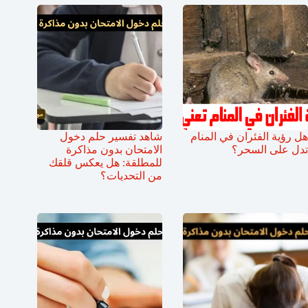
هل رؤية الفئران في المنام
شاهد تفسير حلم دخول
تدل على السحر؟
الامتحان بدون مذاكرة
للمطلقة: هل يعكس قلقك
من التحديات؟