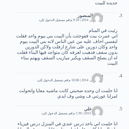
جديده للبيت
يحيى المنصور
11 نوفمبر، 2014 | 9:59 م
قم بتسجيل الدخول للرد
رئيت في المنام
اني عمرت بيت ففوجئت بأن البيت بني بيوم واحد فقلت
لنفسي اخاف عليه من عين الناس لانه بني البيت بيوم
واحد وكان دورين على شارع ازفلت ولاكن الدورين
بدون سقف فذهبت لغرفه كان متواجد فيها البناء فقلت
له ان يصلح السقف ويكبر ميازيب السقف ويهتم ببناء
البيت
dalia
11 نوفمبر، 2014 | 10:06 م
قم بتسجيل الدخول للرد
انا حلمت ان وحده صحبتي كانت ماشيه معايا واتحولت
لمرايا عورتني ف وشي وف ايدي
مروه علي
1 أكتوبر، 2015 | 2:30 م
قم بتسجيل الدخول للرد
انا حلمت اني باخد درس عندي في المنزل درس فيزياء