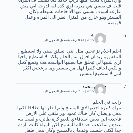
وان المرايا كانت عليها تراب جامد فانا بصيت ف المرايا
قلت ف نفسي هي متربه اوي كده ليه لدرجه اني مش
عارغه اسوف نفسي فيها الا خاجات بسيطه وكان
المستر وهو خارج من المنزل نظر الي المراه وعدل
قميصه
Basmala
2 أكتوبر، 2015 | 8:41 م
قم بتسجيل الدخول للرد
احلم احلام تزعجني مثل انني اتسلق لبيتي ولا استطيع
التنفس واريد ان افوق. من الحلم ولكن لا استطيع واحياً
اري شبيها لي تبحلق فيا بعينيها الواسعه هذه وتضع كحل
و لكني اخاف كثيراً فهل من تفسير وما يزعجني اكثر
انني لااستطيع التنفس
فاروق محمد
6 أكتوبر، 2015 | 2:07 م
قم بتسجيل الدخول للرد
رايت في الحلم
مراه كبيرة اخدتها لاي المسبح ولم انظر لها اطلاقا لكنها
معي وايضان كان هناك عمود نور ملقي علي الارض
فاخدته الي بعض اصدقاءي يلعبو كرة طائره والقيت بيه
عندهم ثما ذهب بعد ذلك للمسبح لكن المياة كانت باردة
جدا لكني جلست وقدماي بالمسبح وكان معي طفل