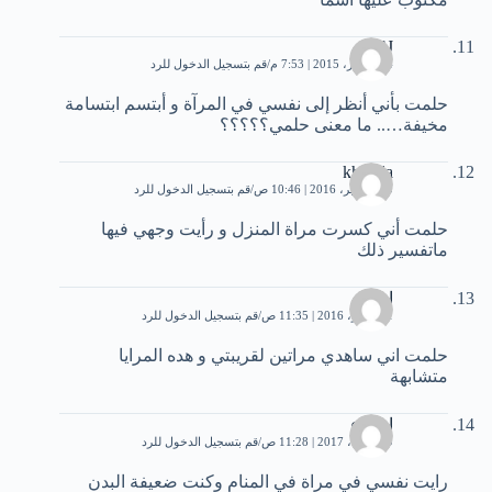
SJ
4 ديسمبر، 2015 | 7:53 م
قم بتسجيل الدخول للرد
حلمت بأني أنظر إلى نفسي في المرآة و أبتسم ابتسامة
مخيفة….. ما معنى حلمي؟؟؟؟؟
khalida
20 سبتمبر، 2016 | 10:46 ص
قم بتسجيل الدخول للرد
حلمت أني كسرت مراة المنزل و رأيت وجهي فيها
ماتفسير ذلك
اميرة
1 نوفمبر، 2016 | 11:35 ص
قم بتسجيل الدخول للرد
حلمت اني ساهدي مراتين لقريبتي و هده المرايا
متشابهة
اسماء
29 أبريل، 2017 | 11:28 ص
قم بتسجيل الدخول للرد
رايت نفسي في مراة في المنام وكنت ضعيفة البدن