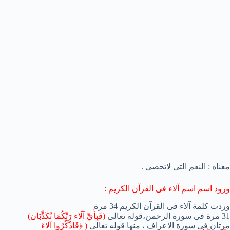
معناه : النعم التى لاتحصى .
ورود اسم اسم آلاء فى القرآن الكريم :
وردت كلمة آلاء فى القرآن الكريم 34 مرة
31 مرة فى سورة الرحمن،قوله تعالى
(فَبِأَيِّ آلَاء رَبِّكُمَا تُكَذِّبَان)
مرتان فى سورة الاعراف ، منها قوله تعالى
( ﴿فَاذْكُرُوا آلاءَ