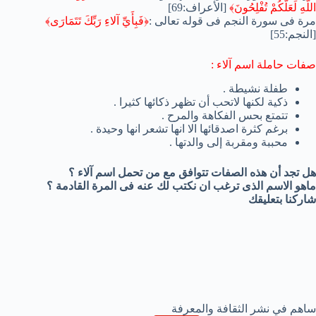
اللَّهِ لَعَلَّكُمْ تُفْلِحُونَ﴾
[الأعراف:69]
مرة فى سورة النجم فى قوله تعالى :
﴿فَبِأَيِّ آلاءِ رَبِّكَ تَتَمَارَى﴾
[النجم:55]
صفات حاملة اسم آلاء :
طفلة نشيطة .
ذكية لكنها لاتحب أن تظهر ذكائها كثيرا .
تتمتع بحس الفكاهة والمرح .
برغم كثرة اصدقائها الا انها تشعر انها وحيدة .
محببة ومقربة إلى والدتها .
هل تجد أن هذه الصفات تتوافق مع من تحمل اسم آلاء ؟
ماهو الاسم الذى ترغب ان نكتب لك عنه فى المرة القادمة ؟
شاركنا بتعليقك
ساهم في نشر الثقافة والمعرفة