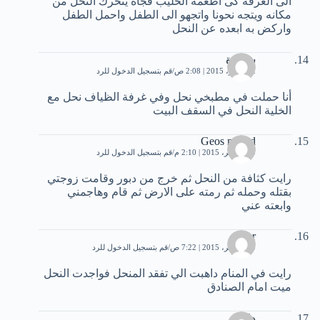
الى الغرفه كى اطعمه الحليب فجأه يتحرك النحل من
مكانه ويتجه نحونا واتجهو الى الطفل واحمل الطفل
واركض به ابعده عن النحل
شهيرة
2 نوفمبر، 2015 | 2:08 ص
قم بتسجيل الدخول للرد
أنا حملت في مطبخي نحل وفي غرفة الظياف نحل مع
الخلية النحل في السقف البيت
Geos mdred
10 نوفمبر، 2015 | 2:10 م
قم بتسجيل الدخول للرد
رايت كثافة من النحل ثم خرج من دبور وقامت زوجتي
بقتله وحمله ثم رمته على الارض ثم قام وهاجمني
وابعته عني
amar
20 نوفمبر، 2015 | 7:22 ص
قم بتسجيل الدخول للرد
رايت في المنام داهبت الي تفقد المنحل فواجدت النحل
ميت امام الصنادق
دلال