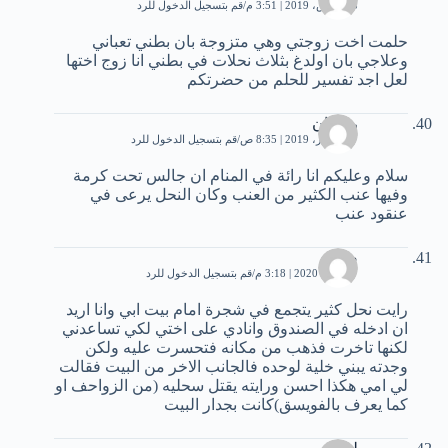
23 مارس، 2019 | 3:51 م
قم بتسجيل الدخول للرد
حلمت اخت زوجتي وهي متزوجة بان بطني تعباني
وعلاجي بان اولدغ بثلاث نحلات في بطني انا زوج اختها
لعل اجد تفسير للحلم من حضرتكم
رضوان
7 ديسمبر، 2019 | 8:35 ص
قم بتسجيل الدخول للرد
سلام وعليكم انا رائة في المنام ان جالس تحت كرمة
وفيها عنب الكثير من العنب وكان النحل يرعى في
عنقود عنب
صلاح
17 يناير، 2020 | 3:18 م
قم بتسجيل الدخول للرد
رايت نحل كثير يتجمع في شجرة امام بيت ابي وانا اريد
ان ادخله في الصندوق وانادي على اختي لكي تساعدني
لكنها تاخرت فذهب من مكانه فتحسرت عليه ولكن
وجدته يبني خلية لوحده فالجانب الاخر من البيت فقالت
لي امي هكذا احسن ورايته يقتل سحليه (من الزواحف او
كما يعرف بالفويسق)كانت بجدار البيت