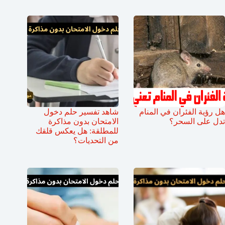
هل رؤية الفئران في المنام
شاهد تفسير حلم دخول
تدل على السحر؟
الامتحان بدون مذاكرة
للمطلقة: هل يعكس قلقك
من التحديات؟