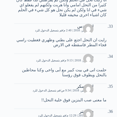
كثيرا من النحل امامي وانا هربت ولكنهم لم يفعلو اي
شيء في انا ولكن لم يكن نحل هو كل شيء في الحلم
كان اشياء اخرى مخيفه قليلا
ابوسندس
17 سبتمبر، 2018 | 2:40 م
قم بتسجيل الدخول للرد
رايت ان النحل اجتع على بطني وظهري فغطيت راسي
فجاء المطر فاسقطه في الارض
هدى
25 أكتوبر، 2018 | 9:13 م
قم بتسجيل الدخول للرد
حلمت انى في بيت كبير مع أبى واخى وكنا محاطين
بالنحل ويطوف فوق رؤسنا
لوز وسكر
29 ديسمبر، 2018 | 9:34 ص
قم بتسجيل الدخول للرد
ما معنى صب البنزين فوق خلية النحل!!
دينا عنتر
6 يناير، 2019 | 12:29 م
قم بتسجيل الدخول للرد