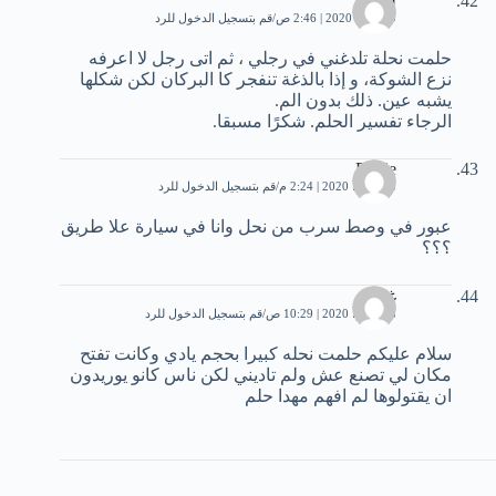
ليلى
19 مايو، 2020 | 2:46 ص
قم بتسجيل الدخول للرد
حلمت نحلة تلدغني في رجلي ، ثم اتى رجل لا اعرفه
نزع الشوكة، و إذا بالذغة تنفجر كا البركان لكن شكلها
يشبه عين. ذلك بدون الم.
الرجاء تفسير الحلم. شكرًا مسبقا.
Rabie
23 يونيو، 2020 | 2:24 م
قم بتسجيل الدخول للرد
عبور في وصط سرب من نحل وانا في سيارة علا طريق
؟؟؟
غزلان
28 يونيو، 2020 | 10:29 ص
قم بتسجيل الدخول للرد
سلام عليكم حلمت نحله كبيرا بحجم يادي وكانت تفتح
مكان لي تصنع عش ولم تاديني لكن ناس كانو يوريدون
ان يقتولوها لم افهم مهدا حلم