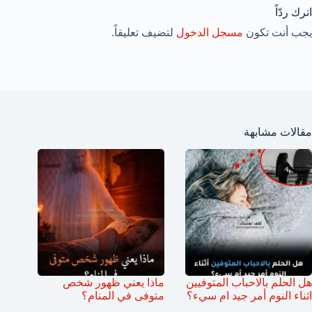
اترك ردّاً
يجب أنت تكون
مسجل الدخول
لتضيف تعليقاً.
مقالات مشابهة
هل الحلم بالاحباب المتوفيين
ماذا يعني ظهور شخص
اثناء النوم أمر جيد ام سيء؟
متوفى في المنام؟