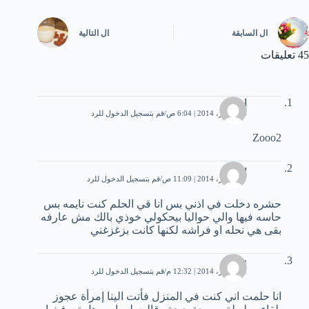
ال
السابقة
ال
التالية
45 تعليقات
asool
26 أكتوبر، 2014 | 6:04 ص
قم بتسجيل الدخول للرد
Zooo2
ساره
27 أكتوبر، 2014 | 11:09 ص
قم بتسجيل الدخول للرد
حشره دخلت في اذني بس انا قي الحلم كنت نايمه بس
حاسه فيها والي حواليا بيحكولي خوذي بالك مش عارفه
بقی هي نحله او فراشه لكنها كانت بزغزغني
حبيبة
31 أكتوبر، 2014 | 12:32 م
قم بتسجيل الدخول للرد
انا حلمت اني كنت في المنزل فأتت الينا إمرأة عجوز