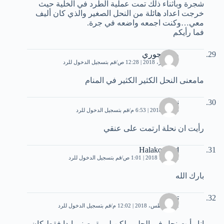
شجرة وبأثناء ذلك تمت عملية الطرد في الخلية حيث
خرجت اعداد هائلة من النحل الصغير والذي كان أليف
معي…وكنت اجمعه واضعه في جرة.
فما رأيكم
وردة جوري
27 فبراير، 2018 | 12:28 ص
قم بتسجيل الدخول للرد
مامعنى النحل الكثير الكثير في المنام
ندى
4 مايو، 2018 | 6:53 م
قم بتسجيل الدخول للرد
رأيت ان نحلة ارتمت على عنقي
Halakorshed
12 يوليو، 2018 | 1:01 ص
قم بتسجيل الدخول للرد
بارك الله
تمير
22 أغسطس، 2018 | 12:02 م
قم بتسجيل الدخول للرد
انا رأيت نحل في الحلم ولكن لم يقرصني ابدا فقط كان