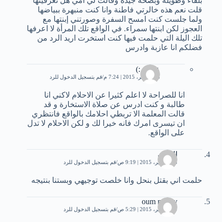
بلقاء وطويلة وبصحة جيدة وقالت لي امي هل تعرفينها
قلت نعم هذه خالرتي فاطنة وانا كنت منبهرة ببياضها
ولما جلست كنت امسح السفرة وصورتني إبنتها مع
العجوز لكن ابنتها سمراء. في الواقع تلك المرأة لا اعرفها
تلك اليلة التي حلمت فيها كنت استخرت اريد الرد من
فضلكم انا عازبة وادرس
عابرة :)
18 نوفمبر، 2015 | 7:24 م
قم بتسجيل الدخول للرد
انا للصراحة لا اعلم كثيرا عن الاحلام لاكني انا
طالبة و كنت ادرس عن صلاة الاستخارة و قد
قالت المعلمة الا تربطي احلامك بالواقع فانتظري
ان تيسرى امرك فانه خيرا لك و لكن الاحلام لا تدل
على الواقع.
الحزن
28 سبتمبر، 2015 | 9:19 ص
قم بتسجيل الدخول للرد
حلمت اني بقتل بنحل وانا خلصت توجيهي وبستنا بنتيجه
oum nouny
29 سبتمبر، 2015 | 5:29 ص
قم بتسجيل الدخول للرد