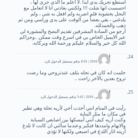
استطع تحريك يدي ابدا .لا اعلم ما الذي جرى لها ،
احسست انها شلت !!! ولكنني بعادتي انا لا اتعامل مع
النحل بخشونة فلم اضربه ولم افعل به شي ، ولم
يلدغني ، بقي بعضاً من الوقت على يدي وراسي ومن ثم
ذهب والحمدلله.
أرجو من السادة المشرفين تقديم النصح والمشورة لي
عبر الايميل الخاص بي في اسرع وقت ممكن ..وجزاكم
الله كل خير والسلام عليكم ورحمة الله وبركاته.
اميره
6 أكتوبر، 2016 | 6:01 م
قم بتسجيل الدخول للرد
حلمت انه كان في نحله بتلف عندتروحي وما رضت
تروح بعدين بالآخر راحت ..
امال
19 ديسمبر، 2016 | 3:42 م
قم بتسجيل الدخول للرد
رأيت في المنام انني أخذت أخي لأريه نحلة وهي تطير
في مكان ما مثل البناية
وكنت أريه كيف أنني أمسكها بين اصابعي السبابة
والابهام وامددها فتكبر وعندما سألني ان كانت لا تلدغ
أريته اثار اللدغ في اصبعي ولكنها لا تؤذي