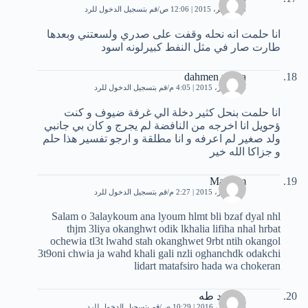
28 نوفمبر، 2015 | 12:06 ص
قم بتسجيل الدخول للرد
انا حلمت انه نحله وقفت على صدري ولسعتني وبعدها
طارت صار في مثل النفط كبيرلونه اسود
dahmen noura
4 ديسمبر، 2015 | 4:05 م
قم بتسجيل الدخول للرد
انا حلمت بنحل كثير دخلة الي غرفة ضيوف و كنت
ؤحويل انا اخرجه من النافضة لم يجرج و كان بي جانبي
ولد صغير لم اعرفه و انا مطلقة و ارجو تفسير هذا حلم
و جزاكا الله خير
Maryam
7 ديسمبر، 2015 | 2:27 م
قم بتسجيل الدخول للرد
Salam o 3alaykoum ana lyoum hlmt bli bzaf dyal nhl
thjm 3liya okanghwt odik lkhalia lifiha nhal hrbat
ochewia tl3t lwahd stah okanghwet 9rbt ntih okangol
3t9oni chwia ja wahd khali gali nzli oghanchdk odakchi
lidart matafsiro hada wa chokeran
محمود طه
26 فبراير، 2016 | 10:29 ص
قم بتسجيل الدخول للرد