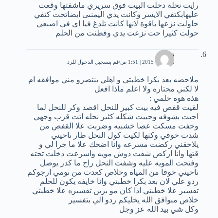
رايت نحلة دخلت البيت فوق سريري ماشفتها وقعت
عليهابكتفي الايسر وكانت يدي اليمنىى ايضاتحت كتفي
حاولت نزعها باقوة لانها كانت تلدغ فيا اي في اصبعي
حولت كثيرا حت نزعت يدي وفطنت من الحلم
تمرايه
2 أكتوبر، 2015 | 1:51 ص
قم بتسجيل الدخول للرد
ملاحضه بعد بكرا خطبتي و اهلي ينتضرو مني موافقه ام
لا لكني محتاره ولا اعلم ماذا افعل
هذه هوه حلمي :
لقيت قفص فيه بيت كبير للنحل اقصد وكر للنحل لما
اجيت بشوفه وحبيت شكله كثير نحله اتت قرب وجهي
وخفت مسكت عصا خشبيه وضربت علا القفص من
شدت خوفي وكتها لكيت كول النحل طار ناحيتي
يلاحقني ركضت مسرعه وانا اضحك علا ما جرا لي و
قتها وانا اركض شفت دوش مويه واسرعت دخلت تحته
وفتحت المويه عليه وشفت النحل راح ما كدر يوصل
ناحيتي خوفا من المياه وخلاص كعدت من نومي ارجوكم
ردو علي لان بعد بكرا خطبتي وانا خايفه يكون للحلم
تفسير علا خطبتي اذا كان مو بزين تفسيره علا خطبتي
خلاص مبوافق الله يخليكم ردو الي بتفسير
وكل شي بيد الله عز وجل