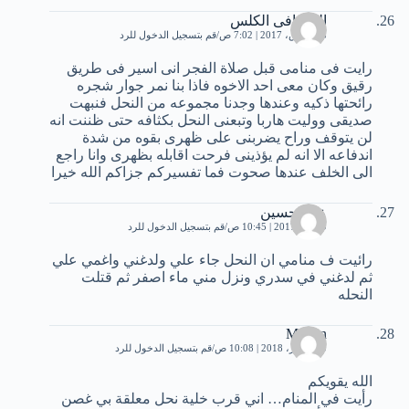
الكردافى الكلس
28 مارس، 2017 | 7:02 ص
قم بتسجيل الدخول للرد
رايت فى منامى قبل صلاة الفجر انى اسير فى طريق
رقيق وكان معى احد الاخوه فاذا بنا نمر جوار شجره
رائحتها ذكيه وعندها وجدنا مجموعه من النحل فنبهت
صديقى ووليت هاربا وتبعنى النحل بكثافه حتى ظننت انه
لن يتوقف وراح يضربنى على ظهرى بقوه من شدة
اندفاعه اﻻ انه لم يؤذينى فرحت اقابله بظهرى وانا راجع
الى الخلف عندها صحوت فما تفسيركم جزاكم الله خيرا
علي حسين
9 مايو، 2017 | 10:45 ص
قم بتسجيل الدخول للرد
رائيت ف منامي ان النحل جاء علي ولدغني واغمي علي
ثم لدغني في سدري ونزل مني ماء اصفر ثم قتلت
النحله
Mynen
20 فبراير، 2018 | 10:08 ص
قم بتسجيل الدخول للرد
الله يقويكم
رأيت في المنام… اني قرب خلية نحل معلقة بي غصن