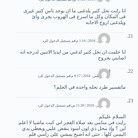
انا رايت نحل كثير يلدغنى ما ان يوجد ناس كتير غيرى
فى المكان وكل ما اسرع فى الهروب يجرى وائ
ويلدغنى اروج الاجابه
وليد
27 فبراير، 2016 | 1:14 م
قم بتسجيل الدخول للرد
انا حلمت ان نحل كتير لدغني من ايديا الاتنين لدرجه انه
اصابني بجروح
13.1d
29 أغسطس، 2016 | 6:17 م
قم بتسجيل الدخول للرد
ماتفسير طرد نحله واحده في الحلم؟
محمد
24 سبتمبر، 2016 | 11:30 ص
قم بتسجيل الدخول للرد
السلام عليكم
رايت في منامي بعد صلاة الفجر اني كنت ماشيا لا اعلم
اين ؟ وإذ بنحل ذي لون اسود ينقض عليي ويغطي يدي
اليمنى كلها ، حتى انه اصبح يمشي على رأسي فلم