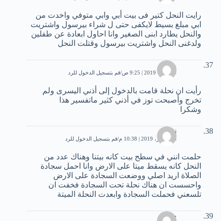
رايت النحل كتير فى بيت أبي وابي متوفي واخدت من
ابي مبلغ بسيط لايكفى حتى ل شراء بيرسول واشتريت
والنحل يطارد ابنى الصغير وانا احاول ابعادة عن طفلين
ولدغنى النحل واشتريت بيرسول وقتلت النحل
محمد
9 فبراير، 2019 | 9:25 ص
قم بتسجيل الدخول للرد
رأيت ان نحلة قامت بالدخول إلى أذني اليسرى ولم
تخرج وأصبحت توز في أذني كثير ماتفسير هذا
وشكرا
نزهة
26 فبراير، 2019 | 10:38 م
قم بتسجيل الدخول للرد
حلمت انني في سطح بيت كانه بيتنا وهناك عدد من
النحل كانه يسقط ميتا على الارض وانا احمل سجادة
الصلاة اريد اصلي ووضعت السجادة على الارض
واحسست ان هناك نحلة تحت السجادة فخفت ان
تلسعني فحملت السجادة وابعدت النحلة الميتة
حسن