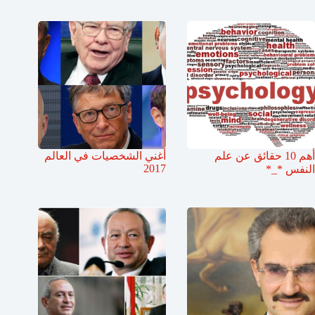
أهم 10 حقائق عن علم
أغني الشخصيات في العالم
2017
النفس *_*