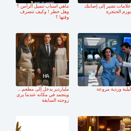
علامات تشير إلى إصابتك
ماهي اسباب تنميل الرأس ؟
بورم الحنجرة
وهل خطر ! وكيف تتصرف
وقتها ؟
ليلية وردية مروعة
ملياردير يدخل إلى مطعم…
ويتجمد في مكانه عندما يرى
زوجته السابقة