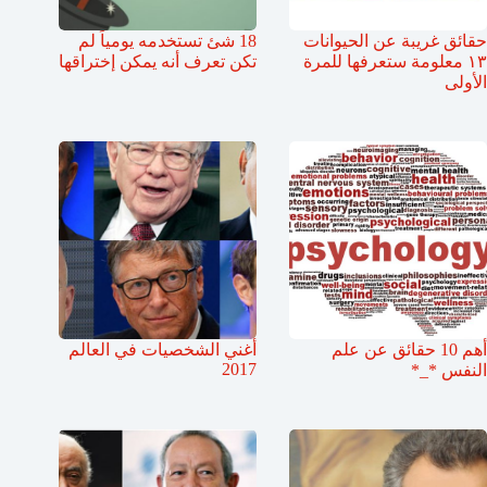
حقائق غريبة عن الحيوانات
18 شئ تستخدمه يومياً لم
١٣ معلومة ستعرفها للمرة
تكن تعرف أنه يمكن إختراقها
الأولى
أهم 10 حقائق عن علم
أغني الشخصيات في العالم
2017
النفس *_*