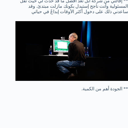
** إقالتي من شركة أبل تعد أفضل ما قد حدث لي حيث ثقل
المسئولية وأنت ناجح إستبدل بكونك مازلت مبتدئ. وقد
ساعدني ذلك على دخول أكثر الأوقات إبداعً في حياتي
** الجودة أهم من الكمية.