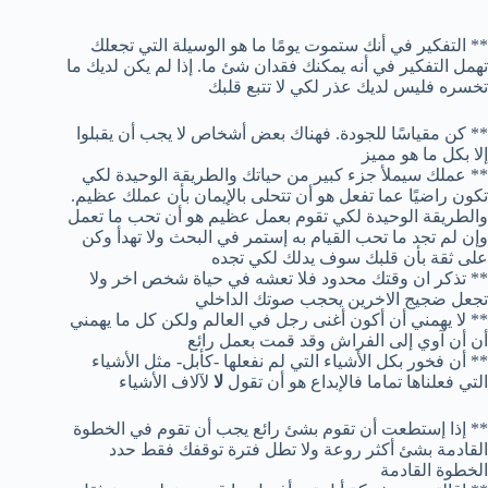
** التفكير في أنك ستموت يومًا ما هو الوسيلة التي تجعلك
تهمل التفكير في أنه يمكنك فقدان شئ ما. إذا لم يكن لديك ما
تخسره فليس لديك عذر لكي لا تتبع قلبك
** كن مقياسًا للجودة. فهناك بعض أشخاص لا يجب أن يقبلوا
إلا بكل ما هو مميز
** عملك سيملأ جزء كبير من حياتك والطريقة الوحيدة لكي
تكون راضيًا عما تفعل هو أن تتحلى بالإيمان بأن عملك عظيم.
والطريقة الوحيدة لكي تقوم بعمل عظيم هو أن تحب ما تعمل
وإن لم تجد ما تحب القيام به إستمر في البحث ولا تهدأ وكن
على ثقة بأن قلبك سوف يدلك لكي تجده
** تذكر ان وقتك محدود فلا تعشه في حياة شخص اخر ولا
تجعل ضجيج الاخرين يحجب صوتك الداخلي
** لا يهمني أن أكون أغنى رجل في العالم ولكن كل ما يهمني
أن أن آوي إلى الفراش وقد قمت بعمل رائع
** أن فخور بكل الأشياء التي لم نفعلها -كأبل- مثل الأشياء
التي فعلناها تماما فالإبداع هو أن تقول
لا
لآلاف الأشياء
** إذا إستطعت أن تقوم بشئ رائع يجب أن تقوم في الخطوة
القادمة بشئ أكثر روعة ولا تطل فترة توقفك فقط حدد
الخطوة القادمة