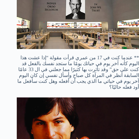
** عندما كنت في 17 من عمري قرأت مقولة “إذا عشت هذا
اليوم كأنه آخر يوم في حياتك يومًا ما ستجد نفسك بالفعل قد
كنت على حق” وقد تأثرت بها كثيرًا مما جعلني في ال 33 عامًا
السابقة أنظر في المرآة كل صباح وأسأل نفسي إن كان اليوم
آخر يوم في حياتي ما الذي يجب أن أفعله وهل كنت سأفعل ما
أود فعله حاليًا؟