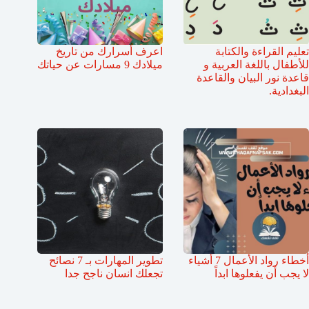
تعليم القراءة والكتابة
اعرف أسرارك من تاريخ
للأطفال باللغة العربية و
ميلادك 9 مسارات عن حياتك
قاعدة نور البيان والقاعدة
البغدادية.
أخطاء رواد الأعمال 7 أشياء
تطوير المهارات بـ 7 نصائح
لا يجب أن يفعلوها ابداً
تجعلك انسان ناجح جدا