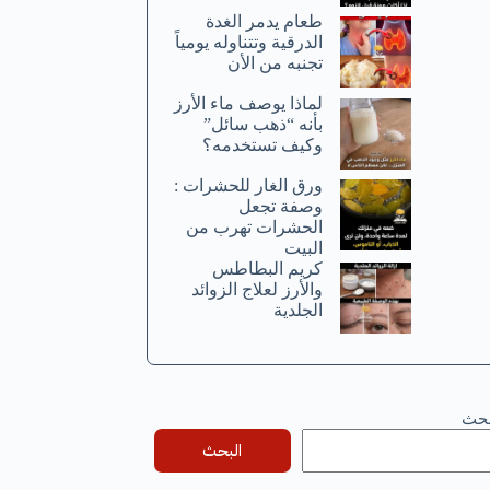
طعام يدمر الغدة
الدرقية وتتناوله يومياً
تجنبه من الأن
لماذا يوصف ماء الأرز
بأنه “ذهب سائل”
وكيف تستخدمه؟
ورق الغار للحشرات :
وصفة تجعل
الحشرات تهرب من
البيت
كريم البطاطس
والأرز لعلاج الزوائد
الجلدية
بحث
البحث