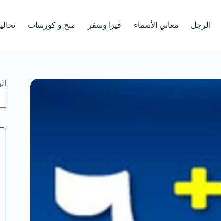
الرجل
معاني الأسماء
فيزا وسفر
منح و كورسات
تحالي
ال