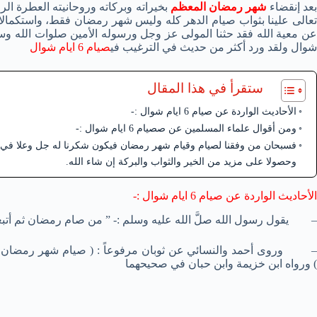
بعد إنقضاء
شهر رمضان المعظم
بخيراته وبركاته وروحانيته العطرة الرا
تعالى علينا بثواب صيام الدهر كله وليس شهر رمضان فقط، واستكمالا ل
شوال ولقد ورد أكثر من حديث في الترغيب في
صيام 6 ايام شوال
ستقرأ في هذا المقال
الأحاديث الواردة عن صيام 6 ايام شوال :-
ومن أقوال علماء المسلمين عن صصيام 6 ايام شوال :-
فسبحان من وفقنا لصيام وقيام شهر رمضان فيكون شكرنا له جل وعلا في ص
وحصولا على مزيد من الخير والثواب والبركة إن شاء الله.
الأحاديث الواردة عن صيام 6 ايام شوال :-
– يقول رسول الله صلَّ الله عليه وسلم :- ” من صام رمضان ثم أتبعه
– وروى أحمد والنسائي عن ثوبان مرفوعاً : ( صيام شهر رمضان بع
) ورواه ابن خزيمة وابن حبان في صحيحهما