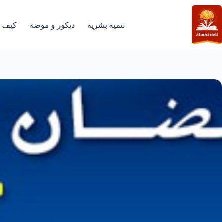
لتجاوز
لى
لمحتوى
تنمية بشرية
ديكور و موضة
كيف