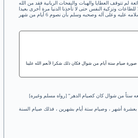
ئعة لم تتوقف العطايا والهبات والنفحات الربانية فقد من الله
لطاعات وتزكية النفس حتى لا تأخذنا الدنيا مرة أخرى بعيدا
عن معية الله فقد حثنا المولى عز وجل ورسوله الأمين صلوات الله وسلامه عليه وعلى آله وصحبه وسلم بأن نصوم 6 أيام من شهر
ورة صيام ستة أيام من شوال فكان ذلك شكرا لأنعم الله علينا
 ستاً من شوال كان كصيام الدهر” [رواه مسلم وغيره]
شرة أشهر ، وصيام ستة أيام بشهرين ، فذلك صيام السنة