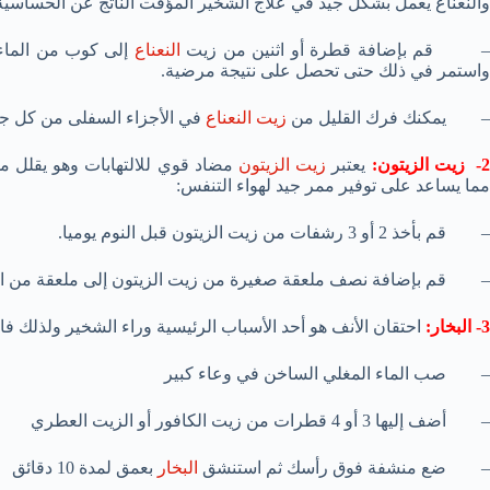
والنعناع يعمل بشكل جيد في علاج الشخير المؤقت الناتج عن الحساسية أو
 قم بإضافة قطرة أو اثنين من زيت
النعناع
إلى كوب من الماء 
واستمر في ذلك حتى تحصل على نتيجة مرضية.
– يمكنك فرك القليل من
زيت النعناع
في الأجزاء السفلى من كل جا
- زيت الزيتون:
يعتبر
زيت الزيتون
مضاد قوي للالتهابات وهو يقلل من
مما يساعد على توفير ممر جيد لهواء التنفس:
– قم بأخذ 2 أو 3 رشفات من زيت الزيتون قبل النوم يوميا.
– قم بإضافة نصف ملعقة صغيرة من زيت الزيتون إلى ملعقة من العسل
3- البخار:
احتقان الأنف هو أحد الأسباب الرئيسية وراء الشخير ولذلك ف
– صب الماء المغلي الساخن في وعاء كبير
– أضف إليها 3 أو 4 قطرات من زيت الكافور أو الزيت العطري
– ضع منشفة فوق رأسك ثم استنشق
البخار
بعمق لمدة 10 دقائق