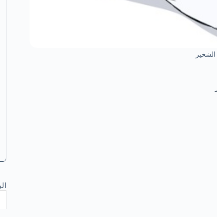
الشخير
ال