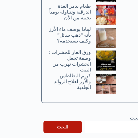
طعام يدمر الغدة
الدرقية وتتناوله يومياً
تجنبه من الأن
لماذا يوصف ماء الأرز
بأنه “ذهب سائل”
وكيف تستخدمه؟
ورق الغار للحشرات :
وصفة تجعل
الحشرات تهرب من
البيت
كريم البطاطس
والأرز لعلاج الزوائد
الجلدية
بحث
البحث