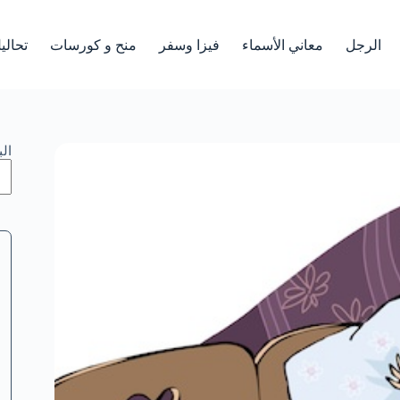
الرجل
معاني الأسماء
فيزا وسفر
منح و كورسات
تحالي
ال