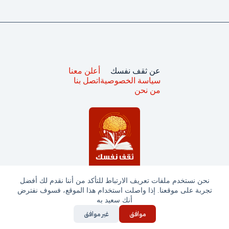
عن ثقف نفسك
أعلن معنا
سياسة الخصوصية
اتصل بنا
من نحن
نحن نستخدم ملفات تعريف الارتباط للتأكد من أننا نقدم لك أفضل
تجربة على موقعنا. إذا واصلت استخدام هذا الموقع، فسوف نفترض
جميع الحقوق محفوظة © ثقف نفسك 2025
أنك سعيد به
موافق
غير موافق