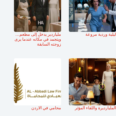
ليلية وردية مروعة
ملياردير يدخل إلى مطعم…
ويتجمد في مكانه عندما يرى
زوجته السابقة
المليارديرة واللقاء المؤثر
محامي في الاردن