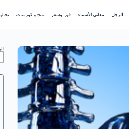
الرجل
معاني الأسماء
فيزا وسفر
منح و كورسات
تحالي
ال