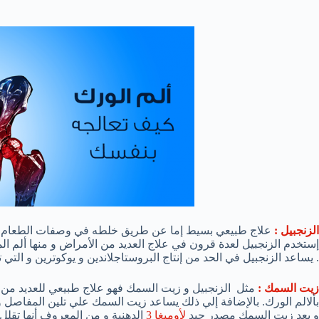
الزنجبيل :
علاج طبيعي بسيط إما عن طريق خلطه في وصفات الطعام أو ع
إستخدم الزنجبيل لعدة قرون في علاج العديد من الأمراض و منها ألم ال
. يساعد الزنجبيل في الحد من إنتاج البروستاجلاندين و يوكوترين و التي ت
زيت السمك :
مثل الزنجبيل و زيت السمك فهو علاج طبيعي للعديد من ا
بألالم الورك. بالإضافة إلي ذلك يساعد زيت السمك علي تلين المفاصل و 
و يعد زيت السمك مصدر جيد
لأوميغا 3
الدهنية و من المعروف أنها تقلل ا