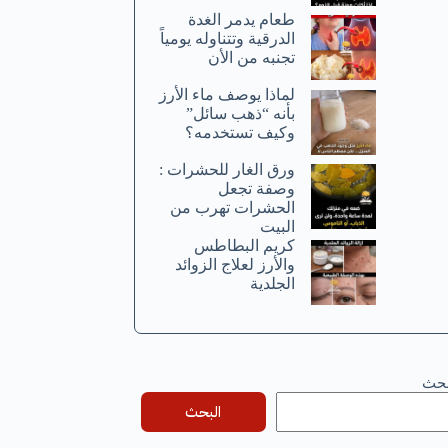
طعام يدمر الغدة
الدرقية وتتناوله يومياً
تجنبه من الأن
لماذا يوصف ماء الأرز
بأنه “ذهب سائل”
وكيف تستخدمه؟
ورق الغار للحشرات :
وصفة تجعل
الحشرات تهرب من
البيت
كريم البطاطس
والأرز لعلاج الزوائد
الجلدية
بحث
البحث