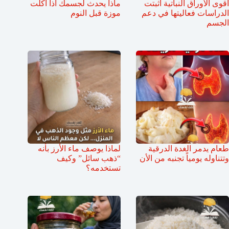
أقوى الأوراق النباتية أثبتت
ماذا يحدث لجسمك اذا اكلت
الدراسات فعاليتها في دعم
موزة قبل النوم
الجسم
طعام يدمر الغدة الدرقية
لماذا يوصف ماء الأرز بأنه
وتتناوله يومياً تجنبه من الأن
“ذهب سائل” وكيف
تستخدمه؟