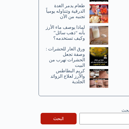
طعام يدمر الغدة
الدرقية وتتناوله يومياً
تجنبه من الأن
لماذا يوصف ماء الأرز
بأنه “ذهب سائل”
وكيف تستخدمه؟
ورق الغار للحشرات :
وصفة تجعل
الحشرات تهرب من
البيت
كريم البطاطس
والأرز لعلاج الزوائد
الجلدية
بحث
البحث