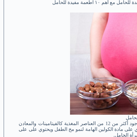
١ اطعمة مفيدة للحامل
حامل
تحتوي البيضة الواحدة على 90 سعر حراري إلى جانب وجود أكثر من 12 من العناصر المغذية كالفيتامينات والمعادن
توي على مادة الكولين الهامة لنمو مخ الطفل ويحتوي على على