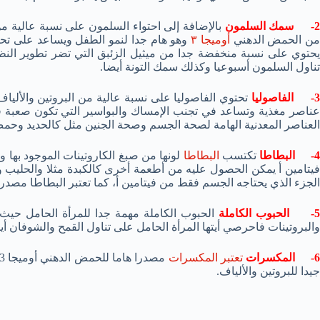
- سمك السلمون
بالإضافة إلى احتواء السلمون على نسبة عالية من
ن الحمض الدهني
أوميجا ٣
وهو هام جدا لنمو الطفل ويساعد على تحس
يحتوي على نسبة منخفضة جدا من ميثيل الزئبق التي تضر تطوير النظ
تناول السلمون أسبوعيا وكذلك سمك التونة أيضا.
- الفاصوليا
تحتوي الفاصوليا على نسبة عالية من البروتين والأليا
عناصر مغذية وتساعد في تجنب الإمساك والبواسير التي تكون صعبة ف
العناصر المعدنية الهامة لصحة الجسم وصحة الجنين مثل كالحديد وحمض
- البطاطا
تكتسب
البطاطا
لونها من صبغ الكاروتينات الموجود بها و
فيتامين أ يمكن الحصول عليه من أطعمة أخرى كالكبدة مثلا والحليب و
الجزء الذي يحتاجه الجسم فقط من فيتامين أ، كما تعتبر البطاطا مصدرا 
- الحبوب الكاملة
والبروتينات فاحرصي أيتها المرأة الحامل على تناول القمح والشوفان أي
- المكسرات
تعتبر المكسرات
جيدا للبروتين والألياف.