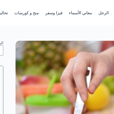
الرجل
معاني الأسماء
فيزا وسفر
منح و كورسات
تحالي
ال