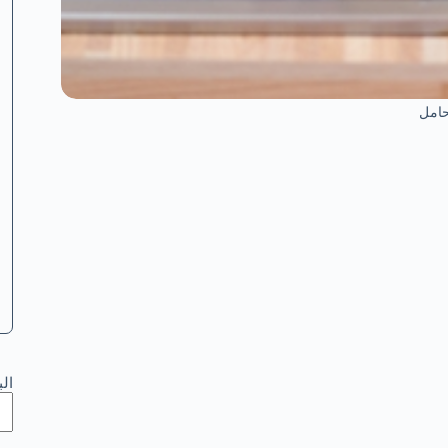
حامل
ال