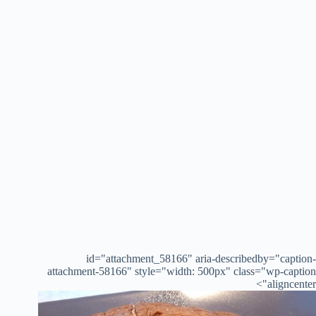
id="attachment_58166" aria-describedby="caption-
attachment-58166" style="width: 500px" class="wp-caption
aligncenter">