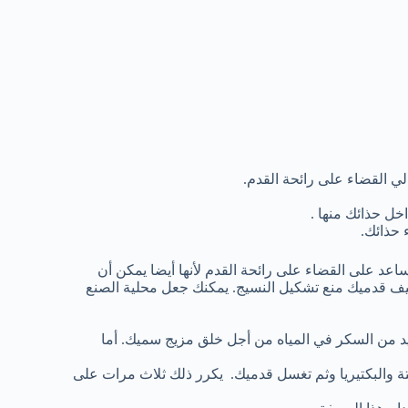
الي القضاء على رائحة القدم.
ل حذائك منها .
 حذائك.
اعد على القضاء على رائحة القدم لأنها أيضا يمكن أن
يف قدميك منع تشكيل النسيج. يمكنك جعل محلية الصنع
ل (91٪ أو أعلى). استخدام المزيد من السكر في المياه من أجل خلق مزيج سميك. أما
ئق لإزالة خلايا الجلد الميتة والبكتيريا وثم تغسل قدميك. يكرر ذلك ثلاث مرات على