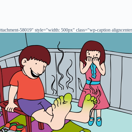
tachment-58019" style="width: 500px" class="wp-caption aligncenter">