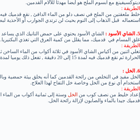
ديتوكسيفينغ مع ابسوم الملح هو أيضا مهدئا للآلام القدمين.
الطريقة :
استعماله قبل الذهاب إلى النوم بحيث لن ترتدي الجوارب أو الأحذية ل
5. الشاي الأسود :
الشاي الأسود يحتوي على حمض التانيك الذي يساعد على
غلق المسام في قدميك، مما يقلل من كمية العرق التي تغذي البكتيريا.
الطريقة :
تغلي اثنين من أكياس الشاي الأسود في ثلاثة أكواب من الماء الساخن 
الحرارة ثم نقع قدميك فيه لمدة 15 إلى 20 دقيقة , تفعل ذلك يوميا لمدة أسبوع.
6. الخل :
الخل مفيد في التخلص من رائحة القدمين كما أنه يخلق بيئة حمضية وبالتال
استخدام أي نوع من الخل وخاصة خل التفاح لهذا العلاج.
الطريقة :
إعداد خليط من نصف كوب من
الخل
قدميك جيدا بالماء والصابون لإزالة رائحة الخل.