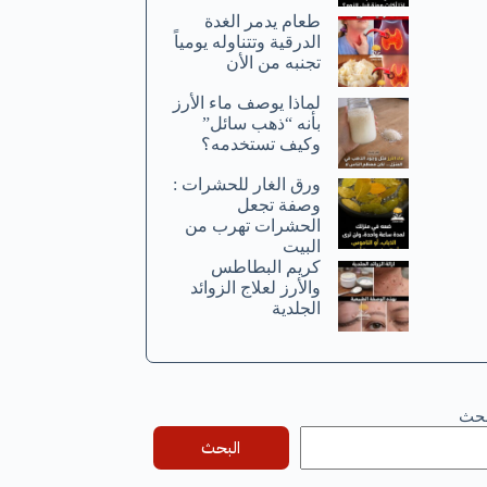
طعام يدمر الغدة
الدرقية وتتناوله يومياً
تجنبه من الأن
لماذا يوصف ماء الأرز
بأنه “ذهب سائل”
وكيف تستخدمه؟
ورق الغار للحشرات :
وصفة تجعل
الحشرات تهرب من
البيت
كريم البطاطس
والأرز لعلاج الزوائد
الجلدية
بحث
البحث