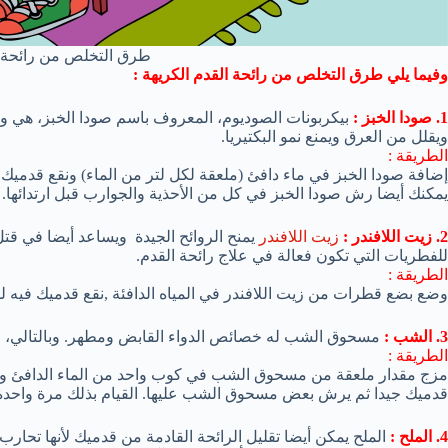
طرق التخلص من رائحة ا
وفيما يلي طرق التخلص من رائحة القدم الكريهة :
1. صودا الخبز :
بيكربونات الصوديوم، المعروف باسم صودا الخبز، هي وس
ويقلل من العرق ويمنع نمو البكتيريا.
الطريقة :
إضافة صودا الخبز في ماء دافئ (ملعقة لكل لتر من الماء) ونقع قدميك فيه لمدة 15 إلى 20 دقيقة كل ليلة لم
يمكنك أيضا رش صودا الخبز في كل من الأحذية والجوارب قبل ارتدائها.
2. زيت اللافندر :
زيت اللافندر
يمنح الروائح الجيدة ويساعد أيضا في قتل
للفطريات التي تكون فعالة في علاج رائحة القدم.
الطريقة :
وضع بضع قطرات من زيت اللافندر في المياه الدافئة ,نقع قدميك فيه لمدة 15 إلى 20 دقيقة , يكرر مرتين يوميا لبضعة
3. الشب :
مسحوق الشب له خصائص الدواء القابض ومطهر. وبالتالي، فإنه
الطريقة :
قدميك جيدا ثم يرش بعض مسحوق الشب عليها. القيام بذلك مرة واحدة 
4. الملح :
الملح يمكن أيضا تقليل الرائحة القادمة من قدميك لأنها تحارب