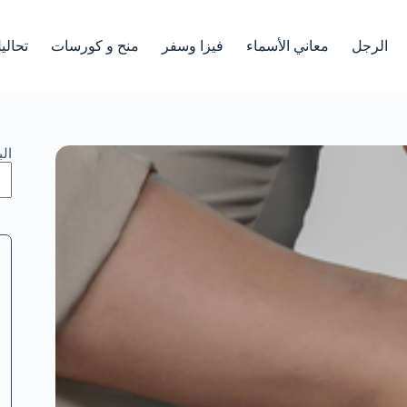
الرجل
معاني الأسماء
فيزا وسفر
منح و كورسات
تحالي
ال