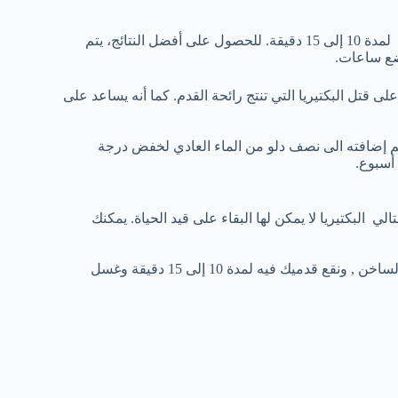
خلط ملعقتين من الملح في نصف دلو من الماء الدافئ , نقع قدميك فيه لمدة 10 إلى 15 دقيقة. للحصول على أفضل النتائج، يتم
بضع ساعات.
 قتل البكتيريا التي تنتج رائحة القدم. كما أنه يساعد على
ثم إضافته الى نصف دلو من الماء العادي لخفض درجة
ي البكتيريا لا يمكن لها البقاء على قيد الحياة. يمكنك
وستة إلى ثمانية أكواب من الماء الساخن , ونقع قدميك فيه لمدة 10 إلى 15 دقيقة وغسل