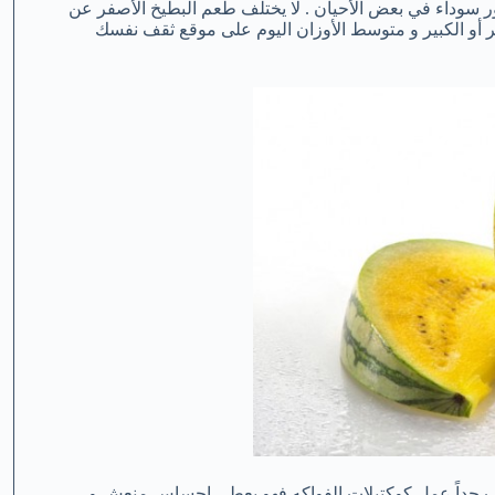
بذور سوداء في بعض الأحيان . لا يختلف طعم البطيخ الأصفر عن
غير أو الكبير و متوسط الأوزان اليوم على موقع ثقف نفسك
اسب جداً عمل كوكتيلات الفواكه فهو يعطي إحساس منعش و