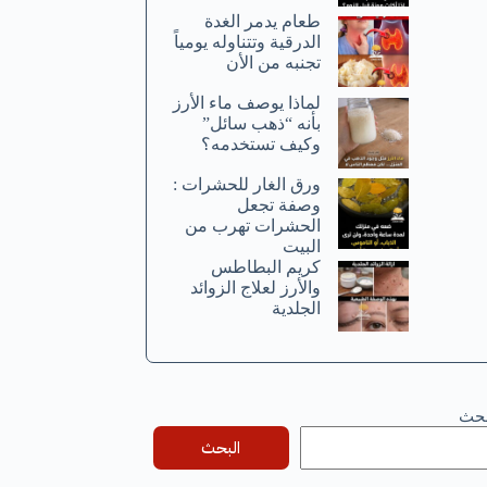
طعام يدمر الغدة
الدرقية وتتناوله يومياً
تجنبه من الأن
لماذا يوصف ماء الأرز
بأنه “ذهب سائل”
وكيف تستخدمه؟
ورق الغار للحشرات :
وصفة تجعل
الحشرات تهرب من
البيت
كريم البطاطس
والأرز لعلاج الزوائد
الجلدية
بحث
البحث