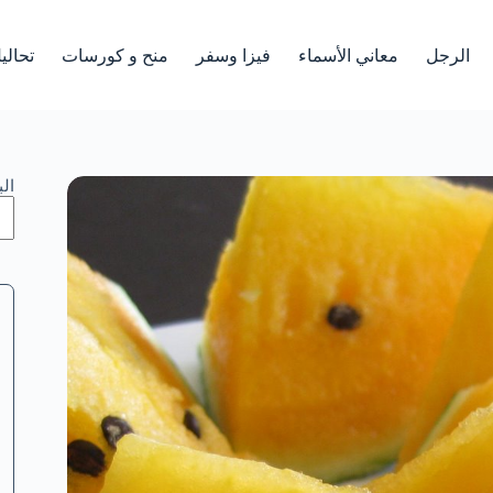
الرجل
معاني الأسماء
فيزا وسفر
منح و كورسات
تحالي
ال