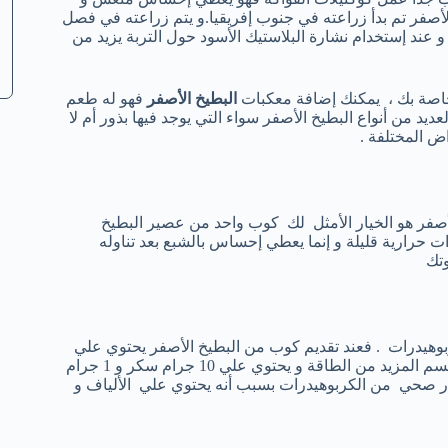
الأصفر تم بدأ زراعته في جنوب إفريقيا.و يتم زراعته في فصل
في درجات حرارة حوالي 85 درجة فهرنهايت و عند إستخدام نشارة البلاستيك الأسود حول التربة يزيد من
خاصة بك ، يمكنك إضافة معكبات
البطيخ الأصفر
فهو له طعم
يد من أنواع البطيخ الأصفر سواء التي يوجد فيها بذور أم لا
ض المختلفة .
صفر هو الخيار الأمثل لك كوب واحد من عصير البطيخ
 علي سعرات حرارية قليلة و إنما يعطي إحساس بالشبع بعد تناوله
وتك
بوهيدرات . فعند تقديم كوب من البطيخ الأصفر يحتوي علي
12 جرام من الكربوهيدرات و 1 جرام بروتين و تعطي الكربوهيدرات الجسم المزيد من الطاقة و يحتوي علي 10 جرام سكر و 1 جرام
در صحي من الكربوهيدرات بسبب أنه يحتوي علي الألياف و