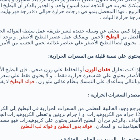
يمكنك تخزينه في الثلاجة لمدة أسبوع واحد. و الجدير بالذكر أن البطيخ 
الربيع ، فهذا المحصل ينمو 
درجة حرارة النبات .
و إذا كنتي تبحثي عن وسيلة جديدة لتغير طريقة عمل سلطة الفواكه ال
أفضل من
البطيخ
الأحمر. ويمكنك عمل عصير البطيخ الأصفر . و توجد العد
. يحتوي أيضاً البطيخ الأصفر علي عناصر غذائية تحمي الجسم من الأمرا
يحتوي علي نسبة قليلة من السعرات الحرارية:
إذا كنت تحاول
فقدان الوزن
أو الحفاظ علي وزن صحي . فإن البطيخ الأ
الأصفر يحتوي علي 46 سعرة حرارية فقط .. و لا يحتوي فقط
وبالتالي يساعدك علي التمسك بنظام غذائي متوازن .
فوائد البطيخ
لا يف
مصدر السعرات الحرارية :
يرجع وجود الغالبية العظمي من السعرات الحرارية في البطيخ إلي الكر
ألياف . بالرغم من أن البطيخ الأصفر يحتوي علي كربوهيدرات فهو مص
الفيتامينات و المعادن .
فوائد بذور البطيخ و فوائد لب البطيخ
يحتوي علي المزيد من العناصر الغذائية :