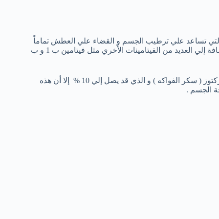
 الأطعمة التي تساعد علي ترطيب الجسم و القضاء علي العطش تماماً
و يحتوي كل 100 جرام من البطيخ الأصفر علي 50 سعرة حرارية . بالإضافة إلي العديد من الفيتامينات الأخري مثل فيتامين ب 1 و ب
يمتلك البطيخ الاصفر رائحة عطرة و مذاق حلو و بالرغم من محتوي الفركتوز ( سكر الفواكه ) و الذي قد يصل إلي 10 % إلا أن هذه
حة الجسم .