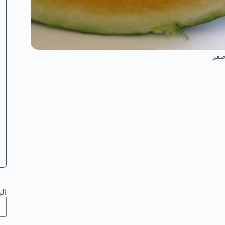
اصفر
ال