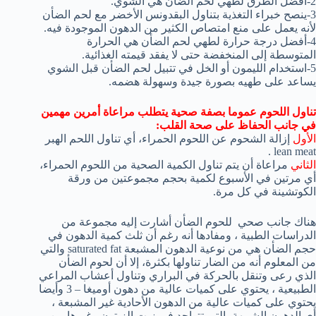
2-أفضل الطرق لطهي لحم الضأن هي الشوي.
3-ينصح خبراء التغذية بتناول البقدونس الأخضر مع لحم الضأن
لأنه يعمل على منع امتصاص الكثير من الدهون الموجودة فيه.
4-أفضل درجة حرارة لطهي لحم الضأن هي الحرارة
المتوسطة إلى المنخفضة حتى لا يفقد قيمته الغذائية.
5-استخدام الليمون أو الخل في تتبيل لحم الضأن قبل الشوي
يساعد على طهيه بصورة جيدة وسهولة هضمه.
تناول اللحوم عموما بصفة صحية يتطلب مراعاة أمرين مهمين
في جانب الحفاظ على صحة القلب:
الأول
إزالة الشحوم عن اللحوم الحمراء، أي تناول اللحم الهبر
lean meat .
الثاني
مراعاة أن يتم تناول الكمية الصحية من اللحوم الحمراء،
أي مرتين في الأسبوع لكمية بحجم مجموعتين من ورقة
الكوتشينة في كل مرة.
هناك جانب صحي للحوم الضأن أشارت إليه مجموعة من
الدراسات الطبية ، ومفادها أنه رغم أن ثلث كمية الدهون في
حجم الضأن هي من نوعية الدهون المشبعة saturated fat والتي
من المعلوم أنه من الضار تناولها بكثرة، إلا أن لحوم الضأن
الذي رعى وتنقل بالحركة في البراري وتناول أعشاب المراعي
الطبيعية ، يحتوي على كميات عالية من دهون أوميغا – 3 وأيضا
يحتوي على كميات عالية من الدهون الأحادية غير المشبعة ،
أي الدهون الشبيهة بالتي تتواجد في زيت الزيتون وغيرها من