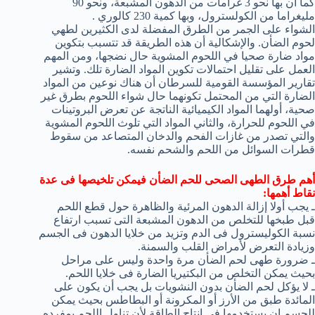
كما أن بها نحو 3 غرامات من الدهون المشبعة، ونحو 90
مليغراما من الكولسترول، وبها كمية 230 كالوري .
الشواء على الجمر من الطرق المفضلة لدى الكثيرين لطهي
لحوم الضأن. والإشكالية أن هذه الطريقة قد تتسبب بتكوين
مواد ضارة صحيا في اللحوم المشوية حال نضجها، ومن المهم
العمل على تقليل احتمالات تكوين المواد الضارة تلك. وتشير
تقارير المؤسسة القومية للسرطان أن هناك نوعين من المواد
الضارة التي من المحتمل تكونهما حال شواء اللحوم بطرق غير
صحية، أولهما المواد الكيميائية الناتجة عن تعرض البروتينات
في اللحوم للحرارة، والثاني المواد التي تلوث اللحوم المشوية
والتي تصدر من غازات الفحم والدخان المتصاعد من سقوط
قطرات السوائل من اللحم والشحم نفسه.
أهم طرق الطهى الصحى للحم الضأن فيمكن تلخيصها فى عدة
نقاط أهمها:
ـ يجب أولا إزالة الدهون المرئية والظاهرة حول قطع اللحم
قبل طبخها للتخلص من الدهون المشبعة التى تسبب ارتفاع
نسبة الكوليسترول فى الدم وتزيد من خلايا الدهون فى الجسم
وزيادة التعرض لأمراض القلب والسمنة.
ـ ضرورة طهى لحم الضأن مرة واحدة وليس على مراحل
بحيث يمكن التخلص من البكتيريا الضارة فى خلايا اللحم.
ـ لا يؤكل لحم الضأن بدون النشويات بل يجب أن يكون على
المائدة طبق من الأرز أو المكرونة أو البطاطس بحيث يمكن
للجسم ان يستخدمها فى انتاج الطاقة لأن تناول اللحم بمفرده