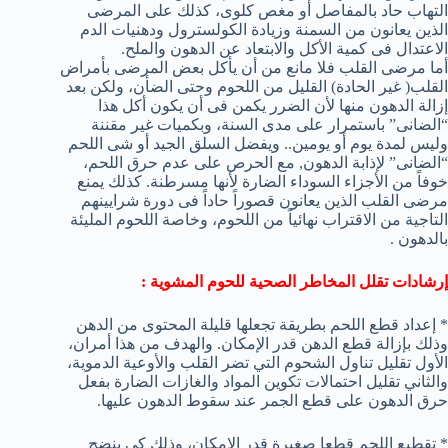
التهاب حاد بالمفاصل أو مغص كلوى، ‏كذلك على المرضى
الذين يعانون من السمنة وزيادة الكولسترول ودهنيات الدم
الاعتدال فى كمية الأكل والابتعاد عن الدهون والملح.
أما مرضى القلب فلا مانع من أن يأكل بعض المرضى بأمراض
القلب‏(‏ غير الحادة‏)‏ القليل من اللحوم وحتى الضأن، ولكن بعد
إزالة الدهون منها لأن الضرر يكمن فى أن يكون أكل هذا
“الضانى” باستمرار على مدى السنة، وبكميات غير مقننة‏
وليس لمدة يوم أو يومين..‏ ويفضل السلق الجيد أو شى اللحم
“الضانى” لإذابة الدهون‏,‏ مع الحرص على عدم حرق اللحم،
خوفاً من الأجزاء السوداء الضارة لأنها مسرطنة. كذلك يمنع
مرضى القلب الذين يعانون قصوراً حاداً فى دورة شرايينهم
التاجية من الاقتراب نهائياً من اللحوم، وخاصة اللحوم المليئة
بالدهون .
إرشادات تقلل المخاطر الصحية للحوم المشوية :
* إعداد قطع اللحم بطريقة تجعلها قليلة المحتوى من الدهن
وذلك بإزالة قطع الدهن قدر الإمكان. والهدف من هذا أمران،
الأول تقليل تناول الشحوم التي تضر القلب والأوعية الدموية،
والثاني تقليل احتمالات تكوين المواد والغازات الضارة بفعل
حرق الدهون على قطع الجمر عند سقوط الدهون عليها.
* تقطيع اللحم قطعا صغيرة قدر الإمكان، وذلك كي ينضج