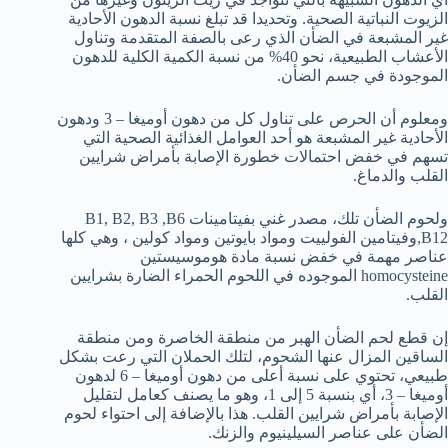
الزيوت النباتية الصحية. وتحديدا قد تبلغ نسبة الدهون الأحادية
غير المشبعة في الضأن الذي رعى بالصفة المتقدمة وتناول
الأعشاب الطبيعية، نحو 40% من نسبة الكمية الكلية للدهون
الموجودة في جسم الضأن.
ومعلوم أن الحرص على تناول كل من دهون أوميغا – 3 ودهون
الأحادية غير المشبعة هو أحد العوامل الغذائية الصحية التي
تسهم في خفض احتمالات خطورة الإصابة بأمراض شرايين
القلب والدماغ.
ولحوم الضأن تلك، مصدر غني بفيتامينات B1, B2, B3 ,B6
,B12وفيتامين الفولييت ومواد بايوتين ومواد كولين ، وهي كلها
عناصر مهمة في خفض نسبة مادة هوموسيستين
homocysteine الموجوده في اللحوم الحمراء الضارة بشرايين
القلب.
إن قطع لحم الضأن الهبر من منطقة الخاصرة ومن منطقة
الساقين المزال عنها الشحوم، لتلك الحملان التي رعت بشكل
طبيعي، تحتوي على نسبة أعلى من دهون أوميغا – 6 لدهون
أوميغا – 3، أي بنسبة 5 إلى 1، وهو ما يصنف كعامل لتقليل
الإصابة بأمراض شرايين القلب. هذا بالإضافة إلى احتواء لحوم
الضأن على عناصر السيلينيوم والزنك.