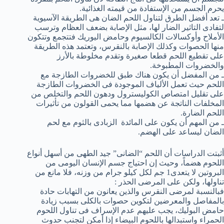
يحرم الجسم من الإستفادة من قيمته الغذائية.
ـ تعد أفضل الطرق لتناول اللحم الضان هى الطريقة الآسيوية
لتفادى التاثير الضار لها، مثل الإصابة بضعف العظام وترسب
الأملاح وأوكسالات الكالسيوم وحامض اليوريك فتتجمع وتتكون
منها الحصوات وكذلك الإصابة بالنقرس، وتعتمد هذه الطريقة
على تقطيع اللحم قطعا صغيرة وتقدم مخلوطة بالأرز
والخضروات المطبوخة.
ـ من المفضل أن يكون هناك طبق للخضروات الطازجة مع
اللحم حيث تعمل الألياف الموجودة فى الخضروات الطازجة
على تقليل امتصاص الكوليسترول ودهون اللحم والتخلص من
المخلفات الناتجة عن هضمها مما يحمى القولون من تأثيرات
اللحم الضارة.
ـ من المهم أن يكون على المائدة الزبادى بالثوم مع لحم
الضان ليساعد على الهضم.
أثبتت الدراسات أن اللحم “الضانى” جيد الطهى من أسهل أنواع
اللحوم هضماً، وحيث إن احتياج جسم الإنسان اليومى من
البروتين لا يتعدى‏1‏ جم لكل كيلو جرام من وزنه، فلا مانع من
تناولها، ولكن على المرضى الحذر :
فبالنسبة لمرضى النقرس والذين يعانون من التهابات حادة
بالمفاصل والمعرضين لتكوين حصوات بالكلى بسبب زيادة
حامض البوليك، يجب عليهم عدم الإسراف فى تناول اللحوم
الحمراء واستبدالها باللحوم البيضاء إذا أمكن لتجنب حدوث