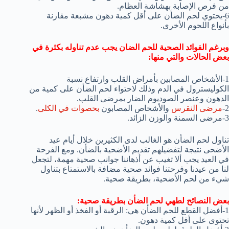
من فرص الإصابة بهشاشة العظام.
6-يحتوي لحم الضأن على أقل كمية دهون مشبعة مقارنة
بأنواع اللحوم الأخرى.
وبرغم الفوائد الصحية للحم الضان يجب عدم تناوله بكثرة في
بعض الحالات والتي منها:
1-الأشخاص المصابين بأمراض القلب وارتفاع نسبة
الكوليسترول في الدم وذلك لاحتواء لحم الضأن على كمية من
الدهون وعنصر الصوديوم الضار بمرضى القلب.
2-
مرضى النقرس
والأشخاص المصابون
بحصوات في الكلى
.
3-مرضى السمنة والوزن الزائد.
تناول لحم الضأن هو الغالب لدى الكثيرين خلال أيام عيد
الأضحى نتيجة لتفضيلهم تقديم الأضحية بالضأن. ومع الفرحة
في العيد يجب ألا تغيب عن أذهاننا جوانب صحية مهمة، لتجعل
لنا من عيدنا وفرحتنا فوائد صحية مضافة بالاستمتاع بتناول
شيء من لحم الأضحية، بطريقة صحية.
بعض النصائح لطهي لحم الضأن بطريقة صحية:
1-أفضل القطع للحم الضأن هي: الرقبة أو الفخذ أو الظهر لأنها
تحتوى على أقل كمية دهون.