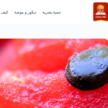
لتجاوز
لى
لمحتوى
تنمية بشرية
ديكور و موضة
كيف