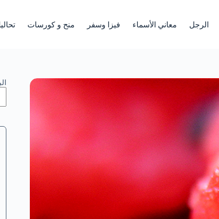
الرجل
معاني الأسماء
فيزا وسفر
منح و كورسات
تحالي
ال