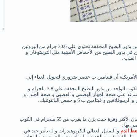
تحتوي بذور البطيخ علي نسبة عالية من البروتين ، حيث أن واحد كوب من بذور البطيخ المجففة تحتوي علي 30.6 جرام من البروتين
 البروتين في بذور البطيخ من الأحماض الأمينية مثل التريبتوفان و
لقلب .
ن الأمريكية أن فيتامين ب عنصر ضروري لتحويل الغذاء إلي
و أكثر أنواع فيتامين ب التي توجد في بذور البطيخ هو النياسين. يحتوي الكوب الواحد من بذور البطيخ المجففة علي 3.8 ملجرام و
النياسين أنه يساعد علي صحة الجهاز الهضمي و العصبي و صحة الجلد . و
و فيتامين ب 6 و حمض البانتوثنيك .
توجد أنواع مختلفة من المعادن في بذور البطيخ مثل المغنسيوم هو المعدن الأكثر وفرة حيث يزن ما يقرب من 55 ملجرام في الكوب
ط الدم
و التمثيل الغذائي للكربوهيدرات و له تأثير جيد في
ثل الفوسفور و الحديد و البوتاسيوم و الصوديوم و النحاس