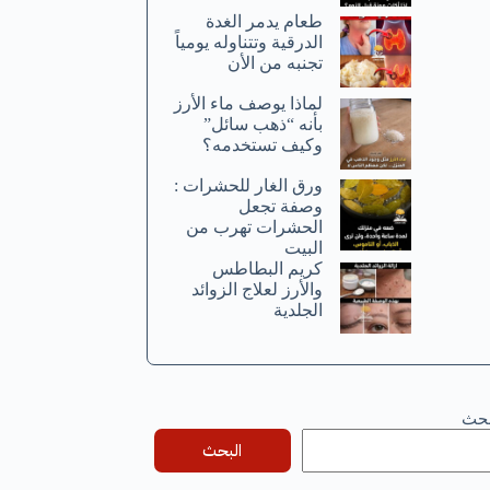
طعام يدمر الغدة
الدرقية وتتناوله يومياً
تجنبه من الأن
لماذا يوصف ماء الأرز
بأنه “ذهب سائل”
وكيف تستخدمه؟
ورق الغار للحشرات :
وصفة تجعل
الحشرات تهرب من
البيت
كريم البطاطس
والأرز لعلاج الزوائد
الجلدية
بحث
البحث