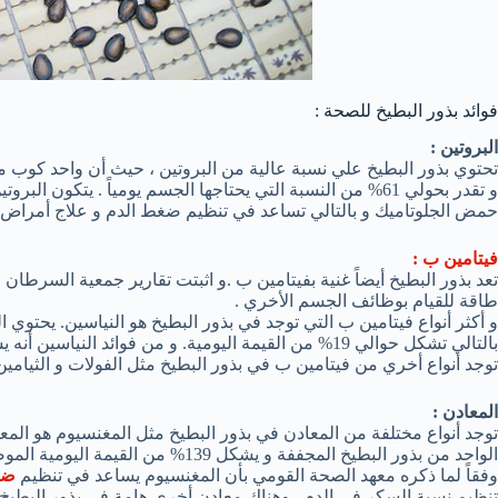
فوائد بذور البطيخ للصحة :
البروتين :
و تقدر بحولي 61% من النسبة التي يحتاجها الجسم يومياً . يتكون
حمض الجلوتاميك و بالتالي تساعد في تنظيم ضغط الدم و علاج أمراض ا
فيتامين ب :
تعد بذور البطيخ أيضاً غنية بفيتامين ب .و اثبتت تقارير جمعية السرطا
طاقة للقيام بوظائف الجسم الأخري .
بالتالي تشكل حوالي 19% من القيمة اليومية. و من فوائد 
توجد أنواع أخري من فيتامين ب في بذور البطيخ مثل الفولات و الثيامين و الريبوفلافين 
المعادن :
الواحد من بذور البطيخ المجففة و يشكل 139% من القيمة اليومية الموصي بها .
وفقاً لما ذكره معهد الصحة القومي بأن المغنسيوم يساعد في تنظيم
ضغ
تنظيم نسبة السكر في الدم . وهناك معادن أخري هامة في بذور البطيخ م