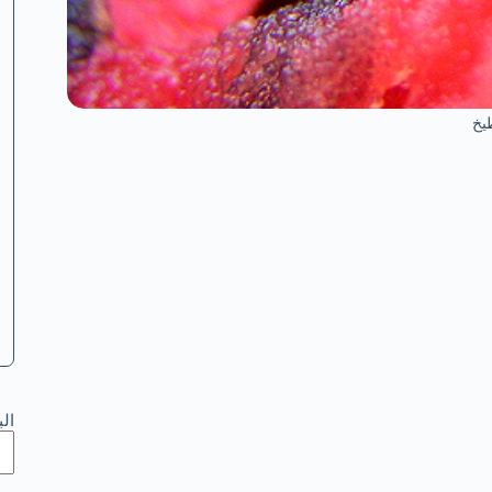
طيخ
ال