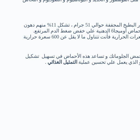
الأمر الأكثر دهشة بأن كمية الدهون التي توجد في الكوب الواحد من بذور البطيخ المجففة حوالي 51 جرام ، تشكل 11% منهم دهون
و هناك جانب سلبي عند تناول كوب بذور البطيخ المجففة و هو عدد السعرات الحرارية فأنت تتناول ما لا يقل عن 600 سعرة حرارية
و حمض الجلوماتك و تساعد هذه الأحماض في تسهيل تشكيل
و الذي يعمل علي تحسين عملية
التمثيل الغذائي
.