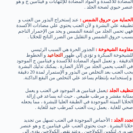
المضادة للأكسدة و المواد المضادة للإلتهابات و فيتامين ج و هو
عنصر حيوي لصحة الجلد .
الحماية من حروق الشمس :
عند إستخراج البذور من العنب و
تطبيقه علي البشرة و لأن العنب يحتوي علي مضادات الأكسدة
فهي تحمي الجلد من اشعة الشمس و يحد من الإحمرار الناجم
بسبب حروق الشمس و التقليل من الضرر الناتج للخلايا .
مقاومة الشيخوخة :
الجذور الحرة هي السبب الرئيسي
للشيخوخة المبكرة و تؤدي إلي ظهور
التجاعيد
و الخطوط
الدقيقة . و تعمل المواد المضادة للأكسدة و فيتامين ج الموجود
في العنب يحمي الجلد من الأثار الضارة . يمكنك تدليك البشرة
بحب العنب بعد التخلص من البذور و الإستمرار لمدة 20 دقيقة
و إستخدامه بإنتظام يساعد علي التخلص من البقع الداكنة.
تنظيف الجلد :
يعمل فيتامين هـ الموجود في العنب و يعمل
بمثابة مقشر و مرطب طبيعي . حيث انه يساعد في إزالة
الخلايا الميتة الموجودة في الطبقة العليا للبشرة ، مما يجعله
صحي للغاية . يعمل زيت العنب كمرطب جيد للغاية .
تجدد الجلد :
الأحماض الموجودة في العنب تسهل من تجديد
خلايا البشرة . حيث يحتوي العنب علي فيتامين ج و هو عنصر
ضروري لتكوين الكولاجين . وعند نقص الكولاجين يؤدي إلي