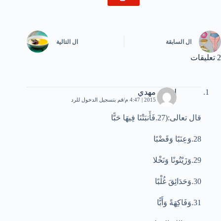
ال
السابقة
ال
التالية
2 تعليقات
لخضر مهدي
1 أكتوبر، 2015 | 4:47 م
قم بتسجيل الدخول للرد
قال تعالى:(27.فَأَنبَتْنَا فِيهَا حَبًّا
28.وَعِنَبًا وَقَضْبًا
29.وَزَيْتُونًا وَنَخْلا
30.وَحَدَائِقَ غُلْبًا
31.وَفَاكِهَةً وَأَبًّا