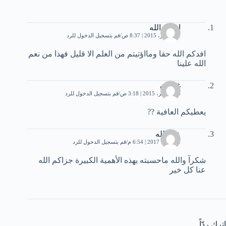
ابوعبدالله
11 أكتوبر، 2015 | 8:37 ص
قم بتسجيل الدخول للرد
افدكم الله حقا ومااؤتيتم من العلم الا قليل فهذا من نعم
الله علينا
غفران
16 نوفمبر، 2015 | 3:18 ص
قم بتسجيل الدخول للرد
يعطيكم العافية ??
عبد الله
2 أكتوبر، 2017 | 6:54 م
قم بتسجيل الدخول للرد
شكرآ والله ماحسبته بهذه الأهمية الكبيرة جزاكم الله
عنا كل خير
اترك ردّاً