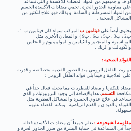
أو هـ و جميعهم من المواد المضادة للأكسدة و التي تساعد
علي مقاومة الجذور الحرة . تحمي مضادات الأكسدة الجسم
من المواد المسرطنة و السامة و بذلك فهو علاج للكثير من
المشاكل الصحية .
يحتوي أيضاً علي
فيتامين ب
المركب سواء كان فيتامين ب 1 ،
ب2 ، ب3 ، ب5 ، ب6 ، ب9 ) و المعادن الأخري مثل
البوتاسيوم و المنجنيز و الثيامين و الموليبينيوم و النحاس
والكوبالت و الزنك .
الفوائد الصحية :
تم ربط الفلفل الرومي منذ العصور القديمة بخصائصه و قدرته
علي العلاجية و فيما يلي فوائد الفلفل الرومي :
مضاد للبكتريا و مضاد للفطريات مما يجعله فعال جداُ في
مكافحة
التسمم
. هذا بالإضافة إلي وجود البروبيوتيك و الذي
يساعد في علاج عدوي الخميرة و المشاكل
الفطرية
مثل
القوباء و الديدان و القدم الرياضية . يمكنه القضاء عليهم
بسهولة.
مقاومة الشيخوخة :
نعلم جميعاً أن مضادات الأكسدة فعالة
جداً في المساعدة في حماية البشرة من ضرر الجذور الحرة و