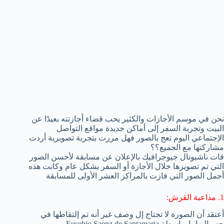
نحن في موسم الأجازات والكثير يحب قضاء أجازتته بعيدًا عن
البيت وتجربة السفر إلى أماكن جديدة مواقع التواصل
الإجتماعي اليوم تعج بالصور فهل مررت بتجربة تصويرية أردت
مشاركتها مع الجميع؟؟
قات ناشيونال جيوجرافيك بالإعلان عن مسابقة لأحسن الصور
التي تم تصويرها خلال الأجازة أو السفر بشكل عام وكانت هذه
أجمل الصور التي فازت بالمراكز العشر الأولى للمسابقة
1. مداعبة القرش:
أعتقد أن الصورة لا تحتاج إل وصف غير أنه تم إلتقاطها في
جزر البهاما بواسطة Eusebio Saenz de Santamaria