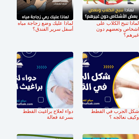
لماذا تنبح الكلاب على
لماذا عليك وضع زجاجة مياه
اشخاص وتعضهم دون
أسفل سرير الفندق؟
غيرهم؟
شكل الجرب في القطط
دواء لعلاج براغيث القطط
وكيف نعالجه ؟
بسرعة فعالة