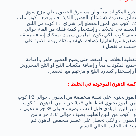
جمع المكونات معاً و لن يستغرق الحصول علي مزج سوي
دقائق معدودة لإستمتاع بالعصير اللذيذ . قم بوضع 1 كوب ماء ،
1/2 كوب من الموز المقطع إلي شرائح ، 1 كوب من اللبن
الدسم في الخلاط . و إستخدام كمية قليلة من الماء حوالي
نصف كوب لكي يكون الملمس سميك ، يمكنك إضافة معلقة
صغيرة من الفانيليا لإضافة نكهة ( يمكنك زيادة الكمية علي
حسب ما تفضل )
تغطية الخلاط و الضغط حتي يصبح العصير جاهز و إضافة
جميع المكونات معاً و إضافة مكعبات الثلج أو الثلج المجروش
أو إستخدام كسارة الثلج و مزجهم مع العصير .
كمية الدهون الموجودة في الخليط :
الموز يحتوي علي نسبة منخفضة من الدهون . حوالي 1/2 كوب
من الموز يحتوي فقط علي 0,25 جرام من الدهون . 1 كوب
من اللبن الزبادي قليل الدسم يضيف حاولي 38 جرام دهون ،
و 1 كوب من اللبن الحليب يضيف حوالي 2.37 جرام من
الدهون . و لكي تحصل علي عصير منخفض الدهون قم
بإضافة الحليب الخالي الدسم .