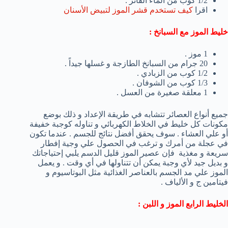
1/2 كوب من الماء الفاتر .
اقرا
كيف تستخدم قشر الموز لتبيض الأسنان
خليط الموز مع السبانخ :
1 موز .
20 جرام من السبانخ الطازجة و غسلها جيداً .
1/2 كوب من الزبادي .
1/3 كوب من الشوفان .
1 معلقة صغيرة من العسل .
جميع أنواع العصائر تتشابه في طريقة الإعداد و ذلك بوضع
مكونات كل خليط في الخلاط الكهربائي و تناوله كوجبة خفيفة
أو علي العشاء . سوف يحقق أفضل نتائج للجسم . عندما تكون
في عجلة من أمرك و ترغب في الحصول علي وجية إفطار
سريعة و مغذية فإن عصير الموز قليل الدسم يلبي إحتياجاتك
و بديل جيد لأي وجبة يمكن أن تتناولها في أي وقت . و يعمل
الموز علي مد الجسم بالعناصر الغذائية مثل البوتاسيوم و
فيتامين ج و الألياف .
الخليط الرابع الموز و اللبن :