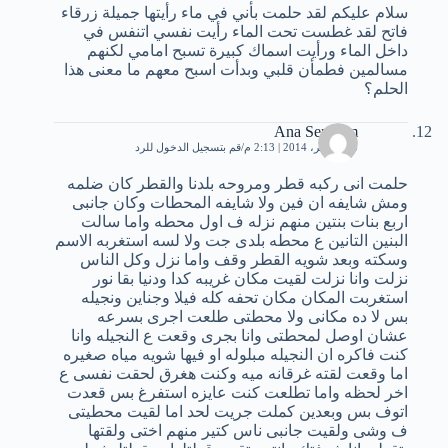
سلام عليكم لقد حلمت بأني في ماء رأيتها جميلة زرقاء
فاتح لقد غطست تحت الماء رأيت نفسي اتنفس في
داخل الماء ورأيت اسماك كبيرة تسبح امامي لكنهم
مسالمين فطمأن قلبي وبدأت اسبح معهم ما معنى هذا
الحلم؟
Ana Semsem
15 نوفمبر، 2014 | 2:13 م
قم بتسجيل الدخول للرد
حلمت انى ركبه قطر ومروحه بلدنا والقطر كان ضلمه
ومش شايفه ان فين ولا شايفه المحطات وكان جانبى
اربع بنات بنتين منهم نزله ف اول محطه واما سالت
البنين التانين ع محطه بلدى جت ولا لسه استغربه الاسم
وسكته وبعد شويه القطر وقف واما نزل وكل الناس
نزلت وانا نزلت لقيت مكان غريبه كدا ودنيا بقا نور
استغربت المكان مكان تحفه كله فيلا وجناين ونجيله
بس لا ده مكانى ولا محطتى طلعت اجرى بسرعه
عشان اوصل لمحطتى وانا بجرى وقعت ع النجيله وانا
كنت فاكره ان النجيله مبلوله او فيها شويه مياه صغيره
اما وقعت لقته غرقانه ميه وكنت هغرق لحقت نفسى ع
اخر لحظه واما تطلعت كنت عايزه استفرغ بس قعدت
اتوف بس وبعدين كملت جريت لحد اما لقيت محطيتى
ف وشى ولقيت جانبى ناس كتير منهم اختى ولقتها