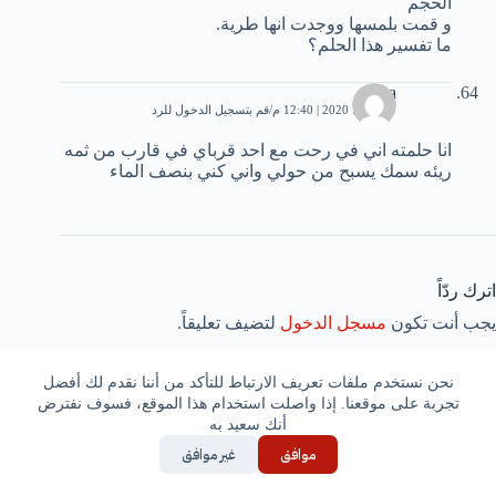
الحجم
و قمت بلمسها ووجدت انها طرية.
ما تفسير هذا الحلم؟
doaa
29 يونيو، 2020 | 12:40 م
قم بتسجيل الدخول للرد
انا حلمته اني في رحت مع احد قرباي في قارب من ثمه
ريئه سمك يسبح من حولي واني كني بنصف الماء
اترك ردّاً
يجب أنت تكون
مسجل الدخول
لتضيف تعليقاً.
نحن نستخدم ملفات تعريف الارتباط للتأكد من أننا نقدم لك أفضل
تجربة على موقعنا. إذا واصلت استخدام هذا الموقع، فسوف نفترض
أنك سعيد به
موافق
غير موافق
مقالات مشابهة