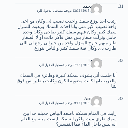
وائل محمد
2 نوفمبر، 2015 | 12:02 ص
قم بتسجيل الدخول للرد
رئيت احد يوزع سمك واخذت نصيب لى وكان مع اخى
واخذ نصيب اكبر منى وانا اخذت السمك وزهبت للمنزل
سمك كبير وكان فيهم سمك كتير صاحى وكان وحدة
حامل ونزلت صغار بس مش فاكر ماتت او لا الصغار
طار منهم خارج المنزل واحد من جيرانى رجع لى اللى
طارت دى وكان فية سمك كتير والناس بتوزع
Loubna
2 نوفمبر، 2015 | 7:42 ص
قم بتسجيل الدخول للرد
أنا حلمت أني بشوف سمكة كبيرة وطائرة في السماء
والغريب انها كانت مضوية الكون وكانت بتطير بس فوق
بتنا
AsmaaAli
2 نوفمبر، 2015 | 9:17 ص
قم بتسجيل الدخول للرد
رايت في المنام سمكه ناصعه البياض جميله جدا بين
سمك طري ميت ولكن السمكه ليست ميته مع العلم
انه ليس داخل الماء فما التفسير؟