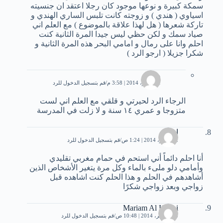
سمكة كبيرة و نوعها موجود كان رجلا اعتقد ان جنسيته
اسياوي ( هندي ) و زوجته كانت تلبس الساري الهندي و
تاركة شعرها ( هل لهذا علاقة بالموضوع ) مع العلم اني
صياد سمك و لكن حظي ليس جيدا المرة الثانية كنت
احلم وانا على رمال و امامي البحر هذه المرة الثانية و
شكرا جزيلا ( ارجو الرد )
محمد
1 نوفمبر، 2014 | 3:58 م
قم بتسجيل الدخول للرد
الرجاء الرد لحيرتي و قلقي مع العلم اني لست
متزوجا و عمري ١٤ سنة و لا زلت في المدرسة
اسيل
2 نوفمبر، 2014 | 1:24 ص
قم بتسجيل الدخول للرد
أنا احلم دائماً أني استحم في حمام مغربي تقليدي
وأمامي دلو ملىء بالماء وكل مرة يتغير الأشخاص الذين
أشاهدهم في الحلم و هذا الحلم كنت اشاهده قبل
زواجي وبعد زواجي شكرًا
Mariam Al Kilabi
15 نوفمبر، 2014 | 10:48 ص
قم بتسجيل الدخول للرد