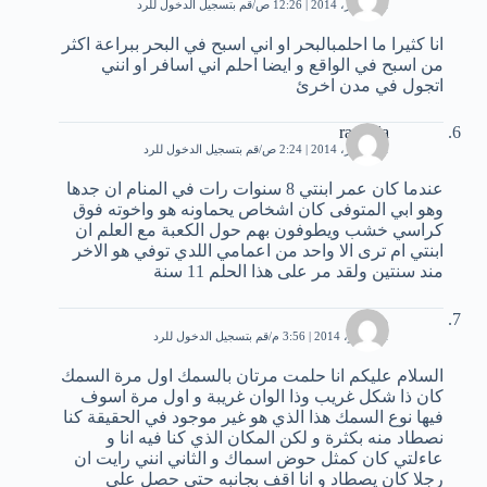
31 أكتوبر، 2014 | 12:26 ص
قم بتسجيل الدخول للرد
انا كثيرا ما احلمبالبحر او اني اسبح في البحر ببراعة اكثر
من اسبح في الواقع و ايضا احلم اني اسافر او انني
اتجول في مدن اخرئ
rachida
31 أكتوبر، 2014 | 2:24 ص
قم بتسجيل الدخول للرد
عندما كان عمر ابنتي 8 سنوات رات في المنام ان جدها
وهو ابي المتوفى كان اشخاص يحماونه هو واخوته فوق
كراسي خشب ويطوفون بهم حول الكعبة مع العلم ان
ابنتي ام ترى الا واحد من اعمامي اللدي توفي هو الاخر
مند سنتين ولقد مر على هذا الحلم 11 سنة
محمد
1 نوفمبر، 2014 | 3:56 م
قم بتسجيل الدخول للرد
السلام عليكم انا حلمت مرتان بالسمك اول مرة السمك
كان ذا شكل غريب وذا الوان غريبة و اول مرة اسوف
فيها نوع السمك هذا الذي هو غير موجود في الحقيقة كنا
نصطاد منه بكثرة و لكن المكان الذي كنا فيه انا و
عاءلتي كان كمثل حوض اسماك و الثاني انني رايت ان
رجلا كان يصطاد و انا اقف بجانبه حتى حصل على