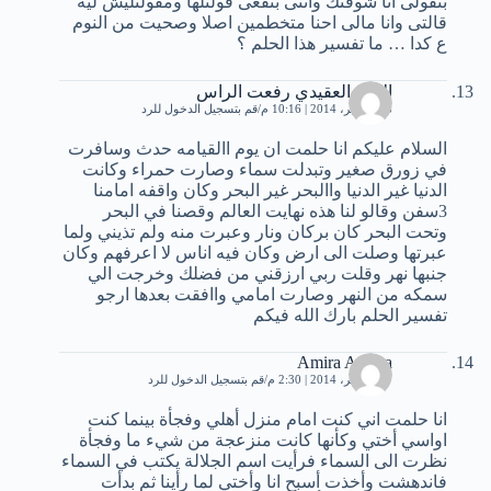
بتقولى انا شوفتك وانتى بتقعى قولتلها ومقولتليش ليه
قالتى وانا مالى احنا متخطمين اصلا وصحيت من النوم
ع كدا … ما تفسير هذا الحلم ؟
الابرز العقيدي رفعت الراس
16 نوفمبر، 2014 | 10:16 م
قم بتسجيل الدخول للرد
السلام عليكم انا حلمت ان يوم االقيامه حدث وسافرت
في زورق صغير وتبدلت سماء وصارت حمراء وكانت
الدنيا غير الدنيا واالبحر غير البحر وكان واقفه امامنا
3سفن وقالو لنا هذه نهايت العالم وقصنا في البحر
وتحت البحر كان بركان ونار وعبرت منه ولم تذيني ولما
عبرتها وصلت الى ارض وكان فيه اناس لا اعرفهم وكان
جنبها نهر وقلت ربي ارزقني من فضلك وخرجت الي
سمكه من النهر وصارت امامي واافقت بعدها ارجو
تفسير الحلم بارك الله فيكم
Amira Amora
17 نوفمبر، 2014 | 2:30 م
قم بتسجيل الدخول للرد
انا حلمت اني كنت امام منزل أهلي وفجأة بينما كنت
اواسي أختي وكأنها كانت منزعجة من شيء ما وفجأة
نظرت الى السماء فرأيت اسم الجلالة يكتب في السماء
فاندهشت وأخذت أسبح انا وأختي لما رأينا ثم بدأت