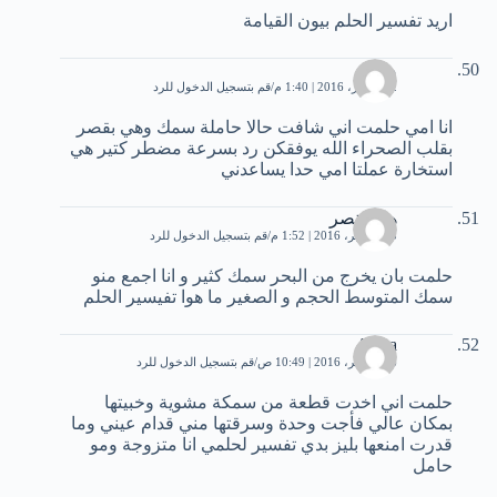
اريد تفسير الحلم بيون القيامة
محمد
22 أكتوبر، 2016 | 1:40 م
قم بتسجيل الدخول للرد
انا امي حلمت اني شافت حالا حاملة سمك وهي بقصر
بقلب الصحراء الله يوفقكن رد بسرعة مضطر كتير هي
استخارة عملتا امي حدا يساعدني
هاني نصر
15 نوفمبر، 2016 | 1:52 م
قم بتسجيل الدخول للرد
حلمت بان يخرج من البحر سمك كثير و انا اجمع منو
سمك المتوسط الحجم و الصغير ما هوا تفيسير الحلم
Aziza
16 نوفمبر، 2016 | 10:49 ص
قم بتسجيل الدخول للرد
حلمت اني اخدت قطعة من سمكة مشوية وخبيتها
بمكان عالي فأجت وحدة وسرقتها مني قدام عيني وما
قدرت امنعها بليز بدي تفسير لحلمي انا متزوجة ومو
حامل