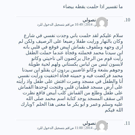
ما تفسير اذا حلمت بقطه بيضاء
سامر نصولي
15 نوفمبر، 2014 | 10:49 ص
قم بتسجيل الدخول للرد
سلام عليكم لقد حلمت باني وجدت نفسي في شارع
وكان بالنهار ورايت طفلا رضيعا على الرصيف ولكن لم
ارى وجهه وملفوف بقماش ابيض فوقع في قلبي بانه
ابن سيدنا محمد فحملته وفجأة عندما حملت الطفل
رأيت قوم من الرجال يركضون الى ناحيتي وكانو
لابسون لبس من لباس بكستاني ولهم لحية طويلة
وجوهم بشعة وكانو غاضبين يردون ان يقتلو ابن سيدنا
محمد فركضت فيه و حميته فجأة اختفيت ورأيت نفسي
أنا والطفل في مسجد وصرت افتش على طفل واذ رأيته
على أرض مسجد فطمأن قلبي وفتحت لوحدها القماش
على طفل وطلع من القماش كلب أبيض فاقع نظرت
الى سقف المسجد يوجد كتابة اسم محمد صلى الله
عليه وسلم وعمر و ابو بكر ما معنى هذا الحلم ؟وبارك
الله فيكم
سامر نصولي
15 نوفمبر، 2014 | 11:00 ص
قم بتسجيل الدخول للرد