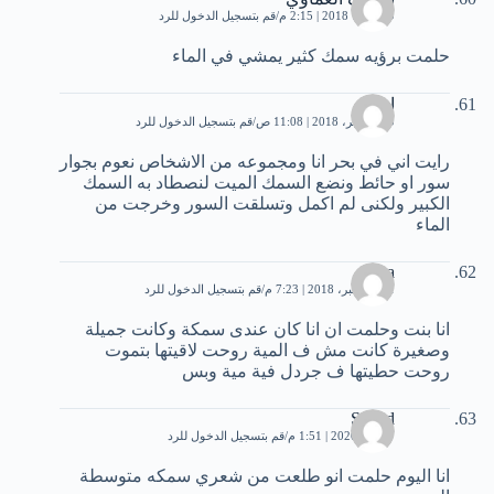
9 أكتوبر، 2018 | 2:15 م
قم بتسجيل الدخول للرد
حلمت برؤيه سمك كثير يمشي في الماء
احمد
20 نوفمبر، 2018 | 11:08 ص
قم بتسجيل الدخول للرد
رايت اني في بحر انا ومجموعه من الاشخاص نعوم بجوار
سور او حائط ونضع السمك الميت لنصطاد به السمك
الكبير ولكنى لم اكمل وتسلقت السور وخرجت من
الماء
Sasa
21 ديسمبر، 2018 | 7:23 م
قم بتسجيل الدخول للرد
انا بنت وحلمت ان انا كان عندى سمكة وكانت جميلة
وصغيرة كانت مش ف المية روحت لاقيتها بتموت
روحت حطيتها ف جردل فية مية وبس
Souad
7 مايو، 2020 | 1:51 م
قم بتسجيل الدخول للرد
انا اليوم حلمت انو طلعت من شعري سمكه متوسطة