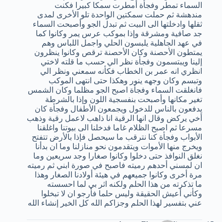
السماء تمطر وفجأة أمطرت سمكا كبيرا فكنت
مندهشة ثم حملت سمكتين الواحدة تلو الأخرى لمدى
ثقلها وادخلتها الى البيت ثم تبدل الجو وأصبحت السماء
جد صافية ومشرقة وإذا بموكب عرس يمر وكانوا كما
في عهد الجاهلية يلبسون الحلي واجمل اللباس وهم
يمتطون الأحصنة وكان الأحصنة ترقص وكانوا ينظرون
إلينا ويبتسمون وفجأة نظر الي حسب ما قلته لاختي
انظري انه عمر بن الخطاب فكأنه سمعني ونظر الي
وتبسم وكان وجهه ينور وهكذا حتى انتهى الموكب
فانغلقت السماء وفجأة اصبح الجو مظلما وكان الشمس
تغير مكانها وأصبحت بنفسجية اللون وإذا بالشرطة
يدفعون بالناس للدخول ويجمعون الأطفال وفجأة كان
أخي يركض وقال انها الرقية انا ذاهب لاعمل رقية وذهب
مسرعا ثم اصبح الظلام غاما فدخلنا الى بيوتنا واغلقنا
الأبواب وفجأة كنا نترقب ما سيحصل فإذا بالأرض تتفتح
ويخرج منها الأموات ويتقدمون نحو منازلنا وما ان بدأنا
نغلق النوافذ حتى دخلوا وكانوا صغارا وجد سريعين وما
ان لمسني أحدهم رميته فاصبح في صورة ابني ثم رميته
مرة أخرى وكانوا جميعهم في هيئة أولادنا الصغار وهذا
ما تذكرته من هذا الحلم ولكنه اثر بي لما احسسته
وكأني أعيش الحقيقة وليس حلما فأرجو ان لا تبخلوا
عني بتفسير لهذا الحلم وجزاكم الله كل الخير إنشاء الله