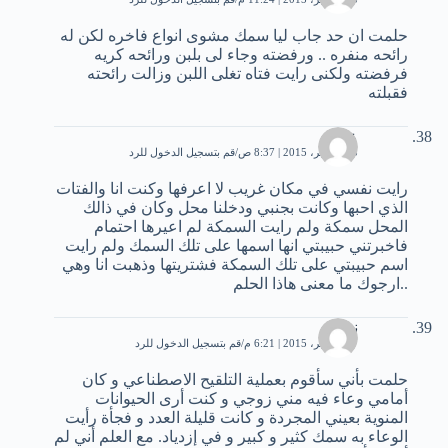
حلمت ان حد جاب ليا سمك مشوى انواع فاخره لكن له
رائحه منفره .. ورفضته وجاء لى بلبن ورائحه كريه
فرفضته ولكنى رايت فتاه تغلى اللبن وزالت رائحته
فقبلته
عدي
15 نوفمبر، 2015 | 8:37 ص
قم بتسجيل الدخول للرد
رايت نفسي في مكان غريب لا اعرفها وكنت انا والفتات
الذي احبها وكانت بجنبي ودخلنا محل وكان في ذالك
المحل سمكة ولم رايت السمكة لم اعيرها احتمام
فاخبرتني حبيبتي انها اسمها على تلك السمك ولم رايت
اسم حبيبتي على تلك السمكة فشتريتها وذهبت انا وهي
..ارجوك ما معنى هاذا الحلم
نوال
17 نوفمبر، 2015 | 6:21 م
قم بتسجيل الدخول للرد
حلمت بأني سأقوم بعملية التلقيح الاصطناعي و كان
أمامي وعاء فيه مني زوجي و كنت أرى الحيوانات
المنوية بعيني المجردة و كانت قليلة العدد و فجأة رأيت
الوعاء به سمك كثير و كبير و في إزدياد. مع العلم أني لم