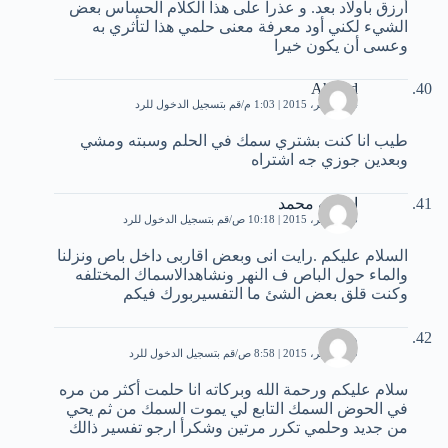
أرزق بأولاد بعد. و عذرا على هذا الكلام الحساس بعض
الشيء لكني أود معرفة معنى حلمي هذا لتأثري به
وعسى أن يكون خيرا
Ahmed
24 نوفمبر، 2015 | 1:03 م
قم بتسجيل الدخول للرد
طيب انا كنت بشتري سمك في الحلم وسبته ومشي
وبعدين جوزي جه اشتراه
اسامه محمد
25 نوفمبر، 2015 | 10:18 ص
قم بتسجيل الدخول للرد
السلام عليكم .رايت انى وبعض اقاربى داخل باص ونزلنا
والماء حول الباص ف النهر ونشاهدالاسماك المختلفه
وكنت قلق بعض الشئ ما التفسيربورك فيكم
وعد
29 نوفمبر، 2015 | 8:58 ص
قم بتسجيل الدخول للرد
سلام عليكم ورحمة الله وبركاته انا حلمت أكثر من مره
في الحوض السمك التابع لي يموت السمك من ثم يحي
من جديد وحلمي تكرر مرتين وشكرأ ارجو تفسير ذالك