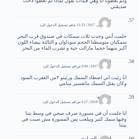
ولم يعطونا انا وهي فبدات تقول لماذا لم تعطوا لاخت
صديقتي
سليم
27 سبتمبر، 2017 | 11:23 م
قم بتسجيل الدخول للرد
حلمت أنني وجدت ثلاث سمكات في صندوق قرب البحر
سمكتان متوسطتا الحجم سوداوان و الثالثة بيضاء اللون
أكبر منهما حجما مازالت حية و تشرب الماء من البحر
Fadi
4 أكتوبر، 2017 | 9:04 ص
قم بتسجيل الدخول للرد
انا رئيت اني اصطاد السمك ورئيتو ٢من العقرب السود
وكان يقتل السمك ماتفسير منامي
فاطمه
19 يونيو، 2018 | 4:27 ص
قم بتسجيل الدخول للرد
انا حلمت أن في مسورة صرف صحي في وسط بتنا
وفيها سمك كتير وبيلعب بس المسورة مش صبت في
بيتنا
اشرف العماوي