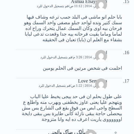
Asmaa Elsayed Ali
21 نوفمبر، 2014 | 11:12 ص
قم بتسجيل الدخول للرد
بابا حلم انو ماشى فى البلد جمب ترعه وشاف فيها
سمك كتير ونده لواحد جبلو مصفى واخد السمك وهو
فرحان بيه اوى وكان السمك عمال يتحرك وراح اده
لماما وماما بقيت فرحانه بيه جدا وقعدت تدعى لبابا
بشفاء مع العلم ان (بابا) تعبان فى الحقيقه
amal
24 نوفمبر، 2014 | 3:26 م
قم بتسجيل الدخول للرد
احلمت فى شخص مرتين فى الحلم يومين
Love Semsema
25 نوفمبر، 2014 | 1:22 ص
قم بتسجيل الدخول للرد
على طول بحلم ان فى حد بيجى يخبط عليا الباب
ويتهجم عليا يعنى عاوز يخطفنى وبهرب منه واطلع ع
السطح واجى ابص من فوق بقع فى الشارع يس مش
بيحصلى حاجة ببقى نازلة كأنى طايرة بس ببقى دايخة
اووووووى ياريت اعرف ده ايه وانا متزوجة
ربے آسألگ رضآگ وآلجنہ.