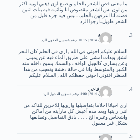
ما معنى قص الشعر بالحلم ويصبغ لون ذهبي اوبيه اكثر
من لون بس الشعر مقصوص انا ونائمه فيه بنات اثنين
قصنه انا اعرفهن بالحلم….بس فيه جزء قليل من
الشعر طويل..ارجوا الرد
سميرة
29 أكتوبر، 2014 | 10:15 م
قم بتسجيل الدخول للرد
السلام عليكم اخوتي في الله , ارى في الحلم كان البحر
انشق وبدات امشي على طريق الماء فيه عن يميني
وعن يساري كالجبل الواقف والسمك يسبح داخله منه
الكبير والمتوسط وانا في حالة دهشة وتعجب من هذا
المنظر افتوني اخوتي حفظكم الله , السلام عليكم
عمر رفاعي
30 أكتوبر، 2014 | 4:00 م
قم بتسجيل الدخول للرد
ارى احيانا احلاما بتفاصيلها وارويها للاخرين للتاكد من
انني رايتها وبعد مده أعيش كل مارأيته من أماكن
واشخاص وغيره الخ …… بادق التفاصيل وتطابقها
بشكل غير معقول
najoua