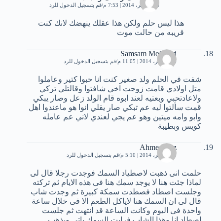
26 نوفمبر، 2014 | 7:53 م
قم بتسجيل الدخول للرد
هذا ليس حلم ولكن هذا عقلك ينهضك لانك كنت
قريبه من حالت موت
Samsam Mohmad
26 نوفمبر، 2014 | 11:05 م
قم بتسجيل الدخول للرد
شفت في الحلم ولد صغير كنت انا حبوا كتير وعاملوا
متل اوﻻدي قامت زوجت اخي شافتوا وقالتلي تركي
وﻻعادتحبي وبعتيه لعند ابوه قام الولد زعل وصار يبكي
قمت سألتوا ليه عم تبكي صار يقلي انوا هو ماعندوا اهل
وابو وامه ميتين وهو عم يجي لعندي ﻻني عم عامله
كويس وبطيبة
Ahmed Ezz
28 نوفمبر، 2014 | 5:10 م
قم بتسجيل الدخول للرد
حلمت انى ذهبت لاصطياد السمك فوجدت رجلا قال لى
لماذا جئت هنا لا يوجد سمك هنا فى هذه الايام ثم تركته
وجلست اصطاد فصطدت سمكة كبيرة ثم وجدت شاب
قال لى ان السمك هنا لاياكل الطعم الا فى خلال ساعة
واحدة فى اليوم وكانت الساعة قد انتهت ثم جلست
اصطاد انا وهذا الشاب فرايت السمك ياتى ويذهب