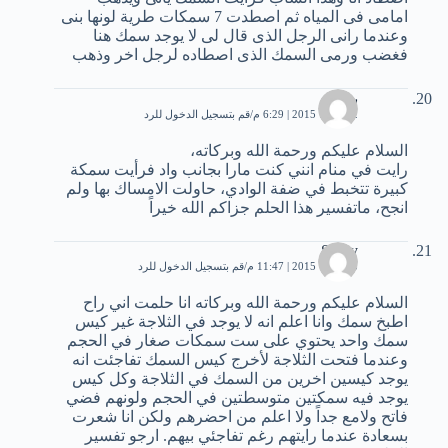
امامى فى المياه ثم اصطدت 7 سمكات طرية لونها بنى
وعندما رانى الرجل الذى قال لى لا يوجد سمك هنا
فغضب ورمى السمك الذى اصطاده لرجل اخر وذهب
بدر
2 أكتوبر، 2015 | 6:29 م
قم بتسجيل الدخول للرد
السلام عليكم ورحمة الله وبركاته،
رايت في منام انني كنت مارا بجانب واد فرأيت سمكة
كبيرة تتخبط في ضفة الوادي، حاولت الامساك بها ولم
انجح، ماتفسير هذا الحلم جزاكم الله خيراً
Shery
5 أكتوبر، 2015 | 11:47 م
قم بتسجيل الدخول للرد
السلام عليكم ورحمة الله وبركاته انا حلمت اني راح
اطبخ سمك وانا اعلم انه لا يوجد في الثلاجة غير كيس
سمك واحد يحتوي على ست سمكات صغار في الحجم
وعندما فتحت الثلاجة لأخرج كيس السمك تفاجئت انه
يوجد كيسين اخرين من السمك في الثلاجة وكل كيس
يوجد فيه سمكتين متوسطتين في الحجم ولونهم فضي
فاتح ولامع جداً ولا اعلم من احضرهم ولكن انا شعرت
بسعادة عندما رايتهم رغم تفاجئي بيهم. ارجو تفسير