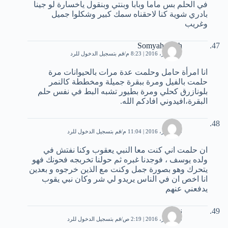
في الحلم بس ماما وبابا وبنتي وبنقول ياخسارة لو جينا
بادري شوية كنا لاحقناه سمك كبير وشكلوا جميل
وغريب
Somyah saleh
19 أكتوبر، 2016 | 8:23 م
قم بتسجيل الدخول للرد
انا امرأة حامل وحلمت عدة مرات بالحيوانات مرة
حلمت بالفيل ومرة ببقرة جميلة ومخططة كالنمر
بلونازرق كحلي ومرة بطيور تشبه البط في نفس حلم
البقرة،افيدوني افادكم الله.
محمد
19 أكتوبر، 2016 | 11:04 م
قم بتسجيل الدخول للرد
ان حلمت اني كنت معا النبي يعقوب وكنا نفتش في
ولده يوسف ، فوجدنا غبره ثم حولنا تخربجه فحونك فهو
يتحرك وهو بصورة جمل وكنت مع الذين خرجوه و بعدين
انا اخص ان في الناس يريدو لي شر وكان نبي يقوب
يدفعني عنهم
نهيلة
20 أكتوبر، 2016 | 2:19 ص
قم بتسجيل الدخول للرد