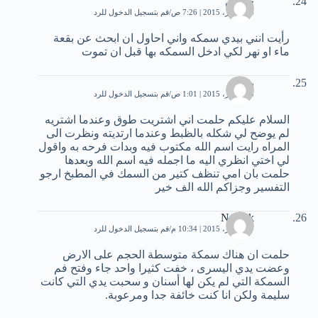
حسين
14 أكتوبر، 2015 | 7:26 ص
قم بتسجيل الدخول للرد
رأيت انني بيدي سمكه واني احاول ان ابحث عن بقعة
ماء او نهر لكي ادخل السمكه بها قبل ان تموت
رزان
15 أكتوبر، 2015 | 1:01 ص
قم بتسجيل الدخول للرد
السلام عليكم حلمت اني اشتريت طوق وعندما اشتريه
لم يوضح لي شكله بالظبط وعندما ارتديته ونظرت الى
المراه رايت اسم الله مكتوب فيه وبدات فرحه به واقول
لي اختي انظري اليه ما اجمله فيه اسم الله وبعدها
حلمت بان امي تنظف كتير من السمك في المطبخ ارجو
التفسير وجزاكم الله الف خير
Nadiok
17 أكتوبر، 2015 | 10:34 م
قم بتسجيل الدخول للرد
حلمت ان هناك سمكة متوسطة الحجم على الارض
وعضت يدي اليسرى ، خفت كثيرا واحد جاء وفتح فم
السمكة التي لم يكن لها أسنان و سحبت يدي التي كانت
سليمة ولكن انا كنت خائفة جدا ومرعوبة.