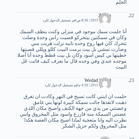
الحلم
Zaoun
6 أكتوبر، 2015 | 8:36 ص
قم بتسجيل الدخول للرد
أنا حلمت سمك موجود في منزلي وكنت بنظف السمك
وكان في سمكتين بيتحركو قصيت راس وحدة وضلت
تتحرك كان فيها روح وحده تانيه نزلت هربت مني
وصارت تمشي بل بيت برمت البيت كللو ويللي قصيتها
حطيتها بي كيس اسود وكان بل بيت قطط وحده أنا أصلا
موجده عندي وفي وحده قال ما بعرف كيف فاتت عَل
البيت
Wedad haded
6 أكتوبر، 2015 | 6:59 م
قم بتسجيل الدخول للرد
حلمت ان ابنتي كانت تسبح في النهر وكادت ان تغرق
ذهبت لانقذها جائت سمكة كبيرة لونها بني غامق
وعضتني من يدي من جهة الكتف واصبح مكان اللذي
عضتني السمكة منه فارزغ واسود مثل المحروق وانني
نظرت اليه وانا متعجبة لماذا اصبح مكان العضة هكذا
مثل المحروق ولكم جزيل الشكر