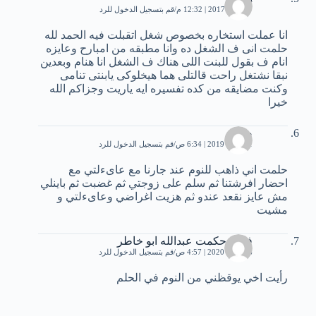
7 أبريل، 2017 | 12:32 م
قم بتسجيل الدخول للرد
انا عملت استخاره بخصوص شغل اتقبلت فيه الحمد لله
حلمت انى ف الشغل ده وانا مطبقه من امبارح وعايزه
انام ف بقول للبنت اللى هناك ف الشغل انا هنام وبعدين
نبقا نشتغل راحت قالتلى هما هيخلوكى يابنتى تنامى
وكنت مضايقه من كده تفسيره ايه ياريت وجزاكم الله
خيرا
صالح
21 مايو، 2019 | 6:34 ص
قم بتسجيل الدخول للرد
حلمت اني ذاهب للنوم عند جارنا مع عاىءلتي مع
احضار افرشتنا ثم سلم على زوجتي ثم غضبت ثم باينلي
مش عايز نقعد عندو ثم هزيت اغراضي وعاىءلتي و
مشيت
فادي حكمت عبدالله ابو خاطر
26 مايو، 2020 | 4:57 ص
قم بتسجيل الدخول للرد
رأيت اخي يوقظني من النوم في الحلم