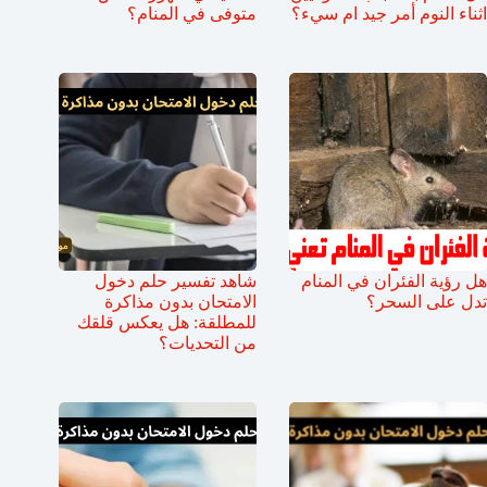
اثناء النوم أمر جيد ام سيء؟
متوفى في المنام؟
هل رؤية الفئران في المنام
شاهد تفسير حلم دخول
تدل على السحر؟
الامتحان بدون مذاكرة
للمطلقة: هل يعكس قلقك
من التحديات؟