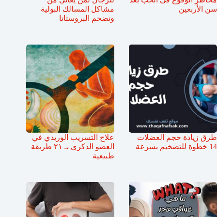
سن الأربعين
مشاكل المسالك البولية
وتضخم البروستاتا
طرق زيادة حجم العضلات
علاج التسريب الوريدي في
14 خطوة للتضخيم بسرعة
العضو الذكري بـ ٢١ طريقة
طبيعية