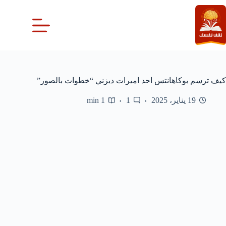
لتجاوز
لى
لمحتوى
كيف ترسم بوكاهانتس احد اميرات ديزني “خطوات بالصور”
19 يناير، 2025
1
1 min