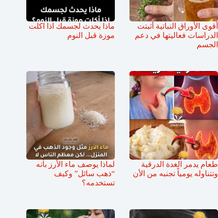
أقوى الأوراق النباتية أثبتت
ماذا يحدث لجسمك اذا اكلت
الدراسات فعاليتها في دعم
موزة قبل النوم
الجسم
طعام يدمر الغدة الدرقية
لماذا يوصف ماء الأرز بأنه
وتتناوله يومياً تجنبه من الأن
“ذهب سائل” وكيف
تستخدمه؟