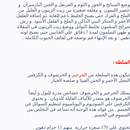
وضع السبانخ و الجوز و الثوم و القرنفل و الجبن البارميزان و
عصير الليمون و معلقة صغيرة من زيت الزيتون و القليل من
الملح و الفرك حتي يصبح الخليط ناعم للغاية .ثم إضافة الفلفل
الأحمر و السكر البني الداكن و الملح و الفلفل الأسود .و رش
شرائح السلمون بخليط التوابل ووضع زيت الزيتون في المقلاة
و طهي السلمون لمدة 7 دقائق علي الجانبين حتي يصبح لونه
ذهبي . و بعد الإنتهاء قم بوضعه في لفائف الحبوب الكاملة .
السلطة :
تتكون هذه السلطة من
الجرجير
و الخرشوف و الكرفس
البصل الأحمر و الجبن الفيتا و صلصة الخيار .
يمتلك الجرجير و الخرشوف خصائص مدرة للبول و أيضاً
الخرشوف هو مصدر للألياف القابلة للذوبان . و يحتوي
الكرفس علي الصوديوم و البوتاسيوم لتنظيم السوائل في
الجسم . من فوائد هذه الوجبة أنه تساعد في التخلص من
السموم في الجسم .
تحتوي علي 170 سعرة حرارية منهم 11 جرام دهون .