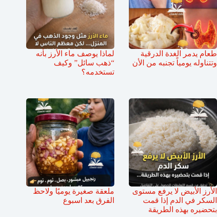
طعام يدمر الغدة الدرقية
لماذا يوصف ماء الأرز بأنه
وتتناوله يومياً تجنبه من الأن
“ذهب سائل” وكيف
تستخدمه؟
الأرز الأبيض لا يرفع مستوى
ملعقة صغيرة يوميًا ولاحظ
السكر في الدم إذا قمت
الفرق بعد اسبوع
بتحضيره بهذه الطريقة