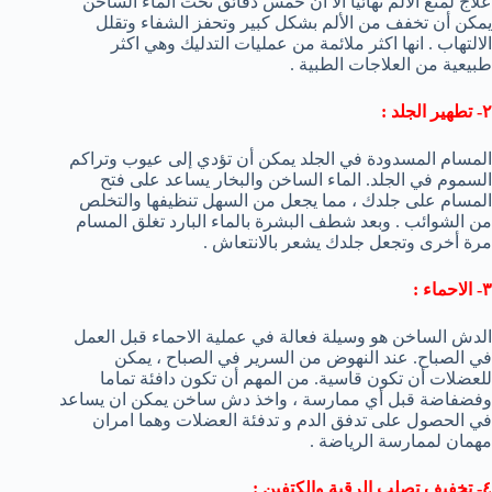
علاج لمنع الألم نهائيا الا ان خمس دقائق تحت الماء الساخن
يمكن أن تخفف من الألم بشكل كبير وتحفز الشفاء وتقلل
الالتهاب . انها اكثر ملائمة من عمليات التدليك وهي اكثر
طبيعية من العلاجات الطبية .
٢- تطهير الجلد :
المسام المسدودة في الجلد يمكن أن تؤدي إلى عيوب وتراكم
السموم في الجلد. الماء الساخن والبخار يساعد على فتح
المسام على جلدك ، مما يجعل من السهل تنظيفها والتخلص
من الشوائب . وبعد شطف البشرة بالماء البارد تغلق المسام
مرة أخرى وتجعل جلدك يشعر بالانتعاش .
٣- الاحماء :
الدش الساخن هو وسيلة فعالة في عملية الاحماء قبل العمل
في الصباح. عند النهوض من السرير في الصباح ، يمكن
للعضلات أن تكون قاسية. من المهم أن تكون دافئة تماما
وفضفاضة قبل أي ممارسة ، واخذ دش ساخن يمكن ان يساعد
في الحصول على تدفق الدم و تدفئة العضلات وهما امران
مهمان لممارسة الرياضة .
٤- تخفيف تصلب الرقبة والكتفين :