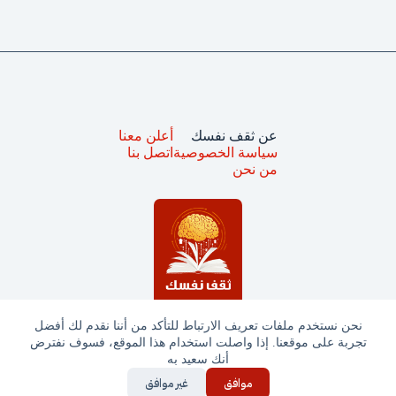
عن ثقف نفسك
أعلن معنا
سياسة الخصوصية
اتصل بنا
من نحن
نحن نستخدم ملفات تعريف الارتباط للتأكد من أننا نقدم لك أفضل
تجربة على موقعنا. إذا واصلت استخدام هذا الموقع، فسوف نفترض
جميع الحقوق محفوظة © ثقف نفسك 2025
أنك سعيد به
موافق
غير موافق