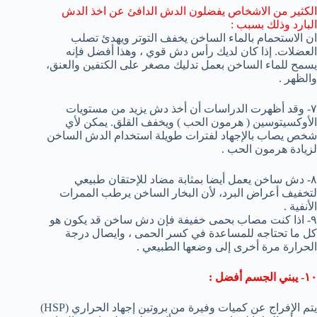
الكثير من الاشخاص يفضلون الدش الدافئ عن اخذ الدش
البارد وذلك بسبب :
ان الاستحمام بالماء الساخن يخفف التوتر ويهدئ تصلب
العضلات. إذا كان لديك رأس دش قوي ، وهذا أفضل فإنه
يسمح للماء الساخن بعمل تدليك مصغر على الكتفين والعنق،
والظهر .
٧- وقد أظهرت الدراسات أن أخذ دش يزيد من مستويات
الأوكسيتوسين ( هرمون الحب ) ويخفف القلق. يمكن لأي
شخص يصاب بالإجهاد لفترات طويلة استخدام الدش الساخن
لزيادة هرمون الحب .
٨- دش ساخن يعمل أيضا بمثابة مضاد للإحتقان طبيعي
لتخفيف أعراض البرد، لأن البخار الساخن يرطب الممرات
الأنفية .
٩- اذا كنت مصاب بحمى خفيفة فإن دش ساخن قد يكون هو
كل ما تحتاجه للمساعدة في كسر الحمى ، وايصال درجة
الحرارة مرة أخرى إلى وضعها الطبيعي .
١٠- يبني الجسم أفضل :
يتم الإفراج عن كميات وفيرة من بروتين إجهاد الحراري (HSP)